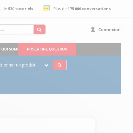
s de
530 tutoriels
Plus de
175 000 conversations
Connexion
QUI SOMMES-NOUS
POSER UNE QUESTION
ctionner un produit