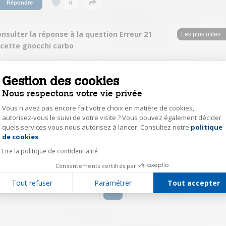
0
Répondre
nsulter la réponse à la question Erreur 21
ecette gnocchi carbo
isab52261363
Gestion des cookies
Le
7 avril 2020
à
13:38
Nous respectons votre vie privée
Bonjour, non désolée je ne sais pas car je ne suis pas les recettes je
cuisine direct mes propres recettes.
Vous n'avez pas encore fait votre choix en matière de cookies,
Vous avez plein de groupe Facebook sur le cokeo qui pourront peu être
autorisez-vous le suivi de votre visite ? Vous pouvez également décider
vous aider.
quels services vous nous autorisez à lancer. Consultez notre
politique
Axeptio consent
de cookies
.
Lire la politique de confidentialité
0
Répondre
Consentements certifiés par
Tout refuser
Paramétrer
Tout accepter
1