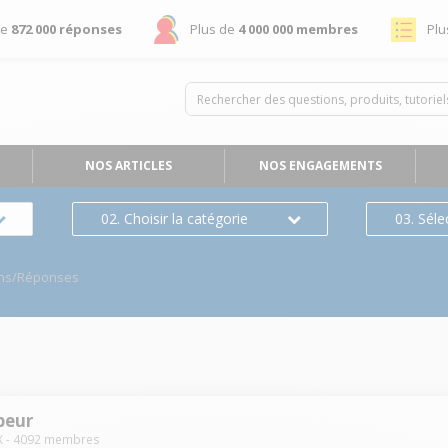
de
872 000 réponses
Plus de
4 000 000 membres
Plu
NOS ARTICLES
NOS ENGAGEMENTS
02. Choisir la catégorie
03. Séle
ns/Réponses
peur
X
-
4092
membres