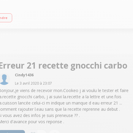
gistrées Guide culinaire interactif et intelligent par ecran digital 4 modes de c
ndre
Erreur 21 recette gnocchi carbo
Cindy1436
Le
3 avril 2020
à
23:07
Bonjour,je viens de recevoir mon.Cookeo j ai voulu le tester et faire
a.recette gnocchi carbo, j ai suivi la.recette a la lettre et une.fois
la.cuisson lancée celui-ci m indique un manque d eau erreur 21 ...
comment rajouter l.eau sans que la recette reprenne au debut .
Si vous avez des infos je suis preneuse ?? .
Merci d'avance pour vos reponse .