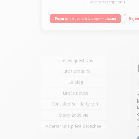
Voir la description
Multicuiseur intelligent 6 litres - 50 recettes enre
Rejoi
Poser une question à la communauté
pression - Panier vapeur
Lire les questions
Tutos produits
Le blog
Lire la notice
l
Consulter sur darty.com
Darty 2nde Vie
Acheter une pièce détachée