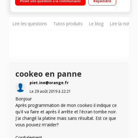
Rejoindre
Poser une question à la communauté
cuisson - Maintien au chaud Cuisson ultra rapide sous
pression - Panier vapeur
Lire les questions
Tutos produits
Le blog
Lire la notice
cookeo en panne
piet.ine@orange.fr
Le
29 août 2019
à
22:21
Bonjour
Après programmation de mon cookeo il indique ce
qu'il va faire et après il arrête et l'écran tombe noir.
J'ai changé la platine mais sans résultat. Est ce que
vous pouvez m'aider?
Cordialement,