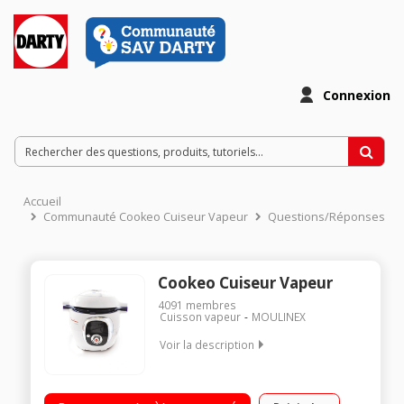
Connexion
Accueil
Communauté Cookeo Cuiseur Vapeur
Questions/Réponses
Cookeo Cuiseur Vapeur
4091
membres
Cuisson vapeur
MOULINEX
Voir la description
Multicuiseur intelligent 6 litres - 50 recettes enregistrées Guide
culinaire interactif et intelligent par ecran digital 4 modes de