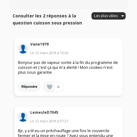
Consulter les 2 réponses à la
question cuisson sous pression
Vane1979
Le
12 mars 2019
à
15:26
Bonjour pas de vapeur sortie à la fin du programme de
cuisson et c'est ça qui m'a alerté ! Mon cookeo n'est
plus sous garantie
0
Répondre
LemesleD7045
Le
12 mars 2019
à
07:27
Bjr, y a til eu un préchauffage une fois le couvercle
fermer et la mise en route ? Avez vous entendu une