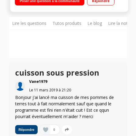
Rejoindre
Poser une question à la communauté
cuisson - Maintien au chaud Cuisson ultra rapide sous
pression - Panier vapeur
Lire les questions
Tutos produits
Le blog
Lire la notice
cuisson sous pression
Vane1979
Le
11 mars 2019
à
21:20
Bonjour j'ai lancé ma cuisson de mes pommes de
terres tout à fait normalement sauf que quand le
programme est fini rien n'était cuit ! Est ce qqun
pourrait éventuellement m'aider ? merci
0
Répondre