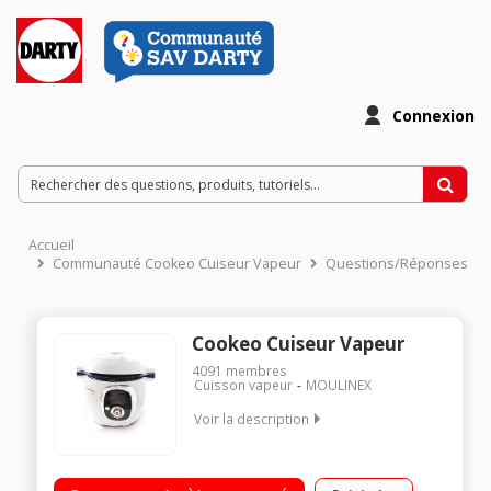
Connexion
Accueil
Communauté Cookeo Cuiseur Vapeur
Questions/Réponses
Cookeo Cuiseur Vapeur
4091
membres
Cuisson vapeur
MOULINEX
Voir la description
Multicuiseur intelligent 6 litres - 50 recettes enregistrées Guide
culinaire interactif et intelligent par ecran digital 4 modes de