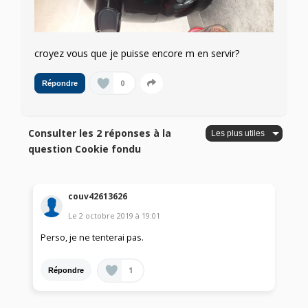
croyez vous que je puisse encore m en servir?
0
Répondre
Consulter les 2 réponses à la
question Cookie fondu
couv42613626
Le
2 octobre 2019
à
19:01
Perso, je ne tenterai pas.
1
Répondre