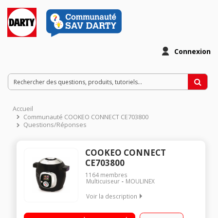
Connexion
Accueil
Communauté COOKEO CONNECT CE703800
Questions/Réponses
COOKEO CONNECT
CE703800
1164
membres
Multicuiseur
MOULINEX
Voir la description
Multicuiseur connecté via bluetooth tablette ou smartphone
Guide culinaire interactif et intelligent par ecran digital 7