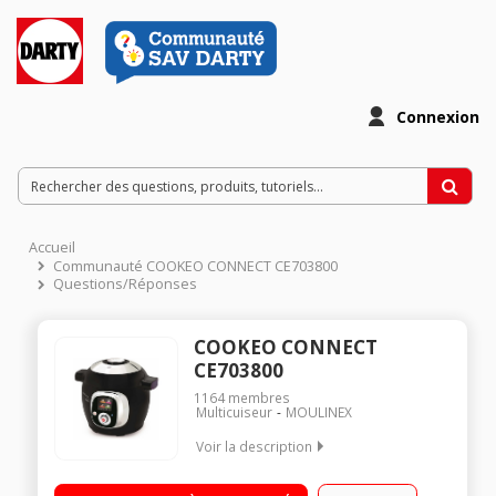
Connexion
Accueil
Communauté COOKEO CONNECT CE703800
Questions/Réponses
COOKEO CONNECT
CE703800
1164
membres
Multicuiseur
MOULINEX
Voir la description
Multicuiseur connecté via bluetooth tablette ou smartphone
Guide culinaire interactif et intelligent par ecran digital 7