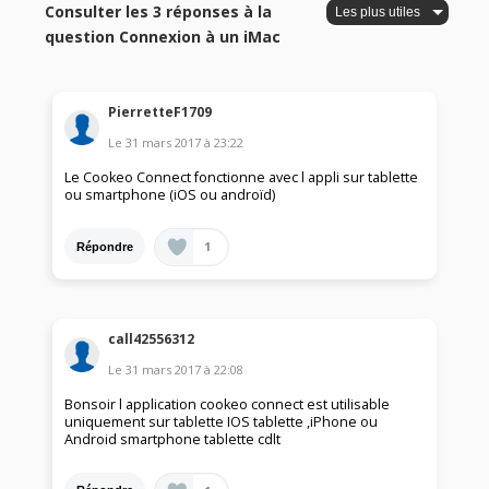
Consulter les 3 réponses à la
question Connexion à un iMac
PierretteF1709
Le
31 mars 2017
à
23:22
Le Cookeo Connect fonctionne avec l appli sur tablette
ou smartphone (iOS ou androïd)
1
Répondre
call42556312
Le
31 mars 2017
à
22:08
Bonsoir l application cookeo connect est utilisable
uniquement sur tablette IOS tablette ,iPhone ou
Android smartphone tablette cdlt