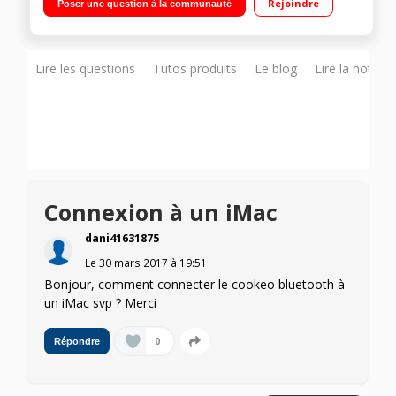
Rejoindre
Poser une question à la communauté
modes de cuisson - Maintien au chaud et départ différé
capacité 6 L
Lire les questions
Tutos produits
Le blog
Lire la notice
Connexion à un iMac
dani41631875
Le
30 mars 2017
à
19:51
Bonjour, comment connecter le cookeo bluetooth à
un iMac svp ? Merci
0
Répondre