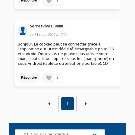
1
Répondre
SerresvivesE9888
Le
31 mars 2017
à
17:04
Bonjour, Le cookeo peut se connecter grace à
l'application qui lui est dédié téléchargeable pour iOS
et android. Donc vous ne pouvez pas utiliser votre
Imac, il faut soit un appareil sous Ios (ipad, iphone) ou
sous Android (tablette ou téléphone portable). CDT
1
Répondre
1
01. Choisir une marque