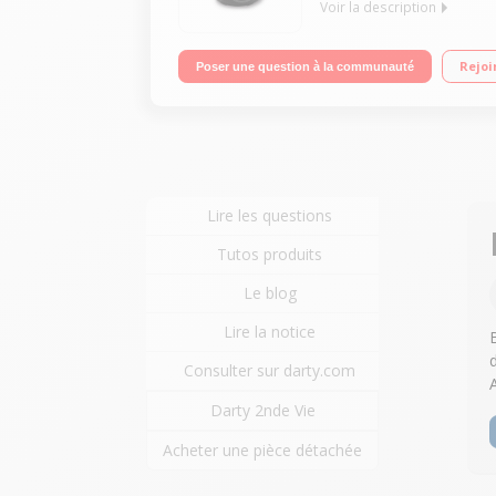
Voir la description
Multicuiseur connecté via bluetooth tablette ou sma
Rejoi
Poser une question à la communauté
recettes incluses - Capacité 6 L - 1600W
Lire les questions
Tutos produits
Le blog
Lire la notice
Consulter sur darty.com
Darty 2nde Vie
Acheter une pièce détachée