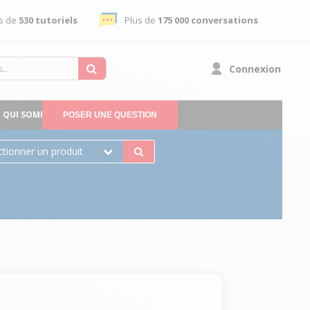
s de
530 tutoriels
Plus de
175 000 conversations
Connexion
QUI SOMMES-NOUS
POSER UNE QUESTION
ctionner un produit