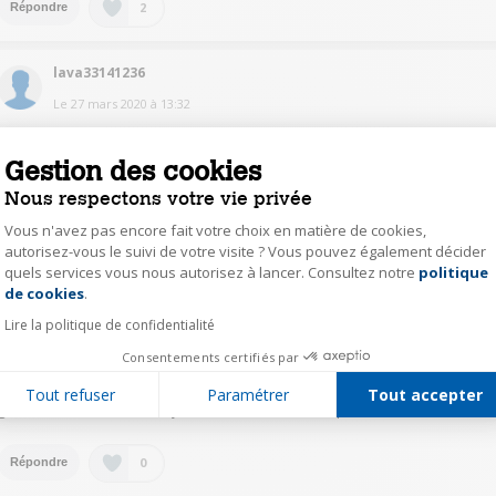
2
Répondre
lava33141236
Le
27 mars 2020
à
13:32
Bonjour, cela m est arrivé hier. Je l ai débranché et rallumé. C est reparti.j ai
dévissé aussi la soupape, vidé le réservoir.
Gestion des cookies
Bonne journée
Nous respectons votre vie privée
1
Répondre
Vous n'avez pas encore fait votre choix en matière de cookies,
autorisez-vous le suivi de votre visite ? Vous pouvez également décider
quels services vous nous autorisez à lancer. Consultez notre
politique
Axeptio consent
Anruf
de cookies
.
Le
1 avril 2020
à
00:36
Lire la politique de confidentialité
Merci pour vos réponses. Je crois bien que je n ai plus qu a attendre la fin
Consentements certifiés par
du confinement pour le ramener au sav, surtout que le magasin le plus
proche est à 30km... et oui pour la réinitialisation etant encore sous
Tout refuser
Paramétrer
Tout accepter
garantie (cadeau de noel), je vais m abstenir du coup...
0
Répondre