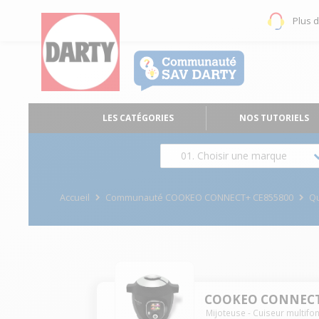
Plus 
LES CATÉGORIES
NOS TUTORIELS
01. Choisir une marque
Accueil
Communauté COOKEO CONNECT+ CE855800
Q
COOKEO CONNECT
Mijoteuse - Cuiseur multifo