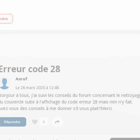
rtphone Guide culinaire interactif et intelligent par ecran digital 6 modes de 
ndre
Erreur code 28
Anruf
Le
26 mars 2020
à
12:48
Bonjour à tous, j'ai suivi les conseils du forum concernant le nettoyag
du couvercle suite à l'affichage du code erreur 28 mais rien n'y fait.
Avez vous des conseils à me donner s'il vous plait?Merci
0
Répondre