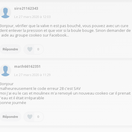
siro21162343
Le
27 mars 2020
à
12:03
Bonjour, vérifier que la valve n est pas bouché, vous pouvez avec un cure
dent enlever la pression et que voir si la boule bouge. Sinon demander de
l aide au groupe cookeo sur Facebook...
0
Répondre
math66162351
Le
27 mars 2020
à
11:29
Bonjour
malheureusement le code erreur 28 c'est SAV
moi j'ai eu le cas et moulinex m'a renvoyé un nouveau cookeo car il prenait
l'eau et il était irréparable
bonne journée
0
Répondre