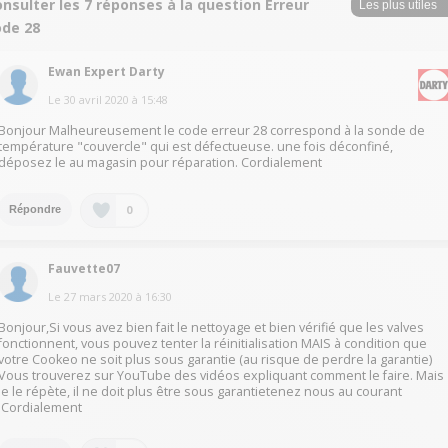
nsulter les 7 réponses à la question Erreur
ode 28
Ewan Expert Darty
Le
30 avril 2020
à
15:48
Bonjour Malheureusement le code erreur 28 correspond à la sonde de
température "couvercle" qui est défectueuse. une fois déconfiné,
déposez le au magasin pour réparation. Cordialement
0
Répondre
Fauvette07
Le
27 mars 2020
à
16:30
Bonjour,Si vous avez bien fait le nettoyage et bien vérifié que les valves
fonctionnent, vous pouvez tenter la réinitialisation MAIS à condition que
votre Cookeo ne soit plus sous garantie (au risque de perdre la garantie)
Vous trouverez sur YouTube des vidéos expliquant comment le faire. Mais
je le répète, il ne doit plus être sous garantietenez nous au courant
!Cordialement