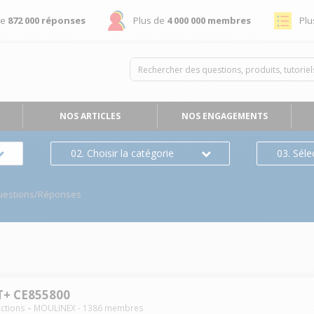
de
872 000 réponses
Plus de
4 000 000 membres
Plu
NOS ARTICLES
NOS ENGAGEMENTS
02. Choisir la catégorie
03. Séle
uestions/Réponses
+ CE855800
nctions
MOULINEX
-
1386
membres