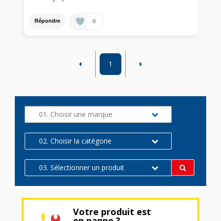
0
Répondre
1
01. Choisir une marque
02. Choisir la catégorie
03. Sélectionner un produit
Votre produit est
en panne ?