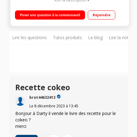
Capacité du multicuiseur 6L : jusqu'à 6 personnes - Cuve
compatible lave-vaisselle Polyvalent : robot de cuisine avec 6
Rejoindre
Poser une question à la communauté
modes de cuisson (pression, vapeur, dorer...) Ecran LCD
couleur intuitif - 4 menus interactifs - Maintien au chaud
automatique Inclus : 180 recettes intégrées, + de 2500 dans
l'application 'Mon Cookeo'
Lire les questions
Tutos produits
Le blog
Lire la notice
Recette cokeo
brot44632413
Le
8 décembre 2023
à
13:45
Bonjour à Darty il vende le livre des recette pour le
cokeo ?
merci