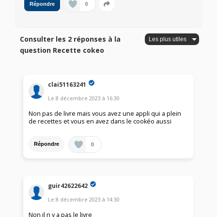
0
Répondre
Consulter les 2 réponses à la
question Recette cokeo
clai51163241
Le
8 décembre 2023
à
16:30
Non pas de livre mais vous avez une appli qui a plein
de recettes et vous en avez dans le cookéo aussi
0
Répondre
guir42622642
Le
8 décembre 2023
à
14:30
Non il n y a pas le livre