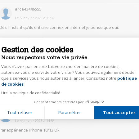
arca43446555
Le
5 janvier 2023
à
11:37
Dès l'instant qu'ils ont une connexion internet je pense que oui.
0
Répondre
Gestion des cookies
Nous respectons votre vie privée
alpe25222233
Vous n'avez pas encore fait votre choix en matière de cookies,
Le
4 janvier 2023
à
16:01
autorisez-vous le suivi de votre visite ? Vous pouvez également décider
quels services vous nous autorisez à lancer. Consultez notre
politique
Axeptio consent
Bjr, oui compatible avec tous
de cookies
.
Lire la politique de confidentialité
0
Répondre
Consentements certifiés par
eneg13526442
Tout refuser
Paramétrer
Tout accepter
Le
4 janvier 2023
à
14:58
Par expérience IPhone 10/13 Ok