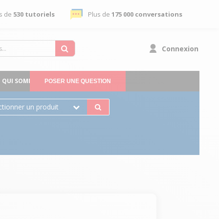
s de
530 tutoriels
Plus de
175 000 conversations
Connexion
QUI SOMMES-NOUS
POSER UNE QUESTION
ctionner un produit