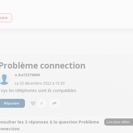
té 6L : Jusqu'à 6 personnes Gain de temps grâce aux 4 menus interactifs, 6 mo
ndre
pour des recettes adaptées au poids de vos ingrédients Inclus : balance connec
Problème connection
n.bo15379009
Le
23 décembre 2022
à
15:30
Toys les téléphones sont ils compatibles
0
Répondre
onsulter les 3 réponses à la question Problème
onnection