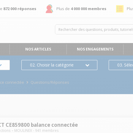
de
872 000 réponses
Plus de
4 000 000 membres
Plu
NOS ARTICLES
NOS ENGAGEMENTS
02. Choisir la catégorie
03. Séle
ce connectée
Questions/Réponses
 CE859800 balance connectée
nctions
MOULINEX
-
941
membres