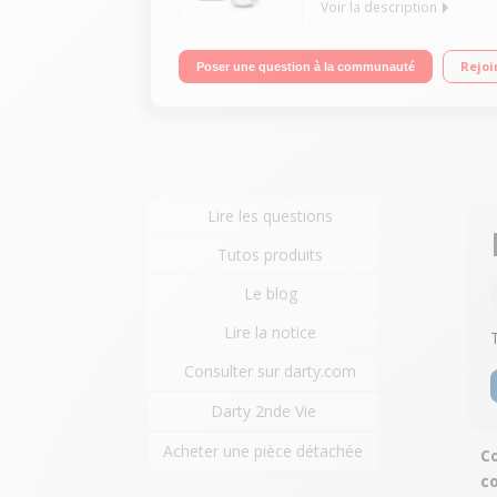
Voir la description
Multicuiseur intelligent Cookeo+ Connect - Capaci
Rejoi
Poser une question à la communauté
intuitif Balance cuisine connectée via bluetooth 
préprogrammées et plus encore via l'application
Lire les questions
Tutos produits
Le blog
Lire la notice
Consulter sur darty.com
Darty 2nde Vie
Acheter une pièce détachée
C
c