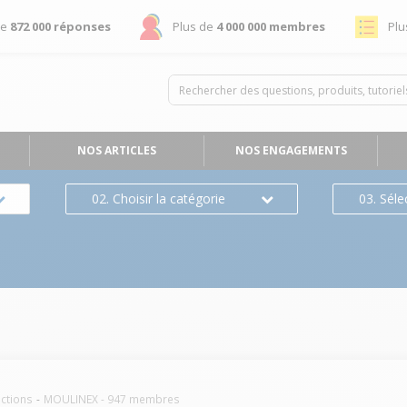
de
872 000 réponses
Plus de
4 000 000 membres
Plu
NOS ARTICLES
NOS ENGAGEMENTS
02. Choisir la catégorie
03. Séle
nctions
MOULINEX
-
947
membres