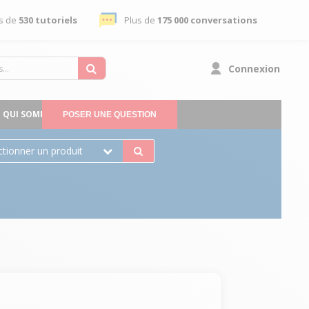
s de
530 tutoriels
Plus de
175 000 conversations
Connexion
QUI SOMMES-NOUS
POSER UNE QUESTION
ctionner un produit