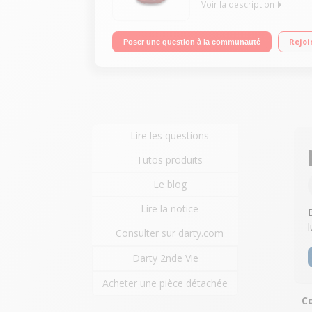
Voir la description
Multicuiseur intelligent 6 litres - 150 recettes enr
Rejoi
Poser une question à la communauté
menus : Ingrédients, Recettes, Manuel, Favoris - P
Lire les questions
Tutos produits
Le blog
Lire la notice
Consulter sur darty.com
Darty 2nde Vie
Acheter une pièce détachée
Co