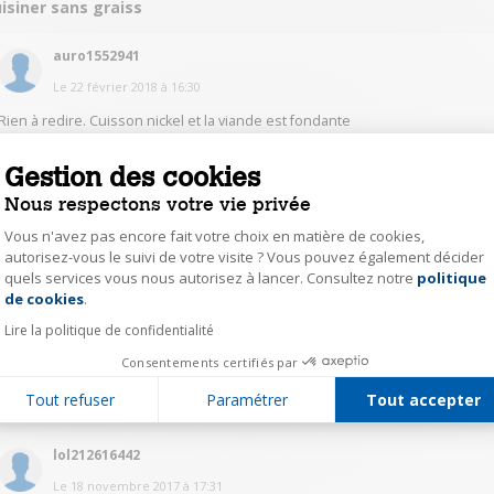
isiner sans graiss
auro1552941
Le
22 février 2018
à
16:30
Rien à redire. Cuisson nickel et la viande est fondante
Gestion des cookies
0
Répondre
Nous respectons votre vie privée
Vous n'avez pas encore fait votre choix en matière de cookies,
le-p55426215
autorisez-vous le suivi de votre visite ? Vous pouvez également décider
Le
18 novembre 2017
à
19:04
quels services vous nous autorisez à lancer. Consultez notre
politique
Axeptio consent
de cookies
.
Bonjour Tres bon produit. Cuisson rapide. Peut etre trop pour certaine
viande. Jai testé le bœuf bourguignon au cookeo et thermomix, la viande
Lire la politique de confidentialité
est plus tendre au Thermomix. Mais cela dit ça reste très bon au cookeo
Consentements certifiés par
0
Répondre
Tout refuser
Paramétrer
Tout accepter
lol212616442
Le
18 novembre 2017
à
17:31