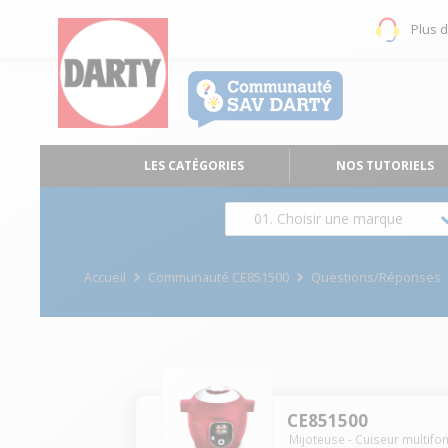
Plus 
LES CATÉGORIES
NOS TUTORIELS
01. Choisir une marque
Accueil
Communauté CE851500
Questions/Réponses
CE851500
Mijoteuse - Cuiseur multifo