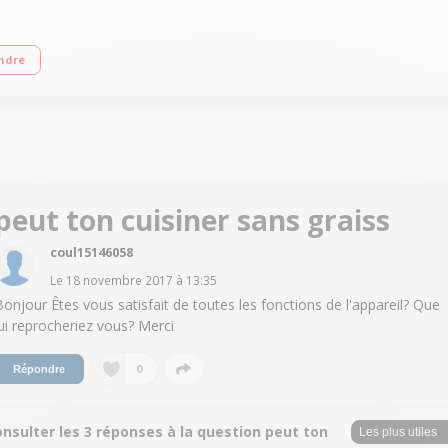
egistrées Guide culinaire interactif et intelligent par écran digital - 1600w 6 mo
ndre
anier vapeur
peut ton cuisiner sans graiss
coul15146058
Le
18 novembre 2017
à
13:35
Bonjour Êtes vous satisfait de toutes les fonctions de l'appareil? Que
lui reprocheriez vous? Merci
0
Répondre
nsulter les 3 réponses à la question peut ton