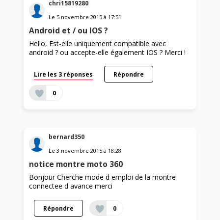
chri15819280
Le
5 novembre 2015
à
17:51
Android et / ou IOS ?
Hello, Est-elle uniquement compatible avec
android ? ou accepte-elle également IOS ? Merci !
Lire les 3 réponses
Répondre
0
bernard350
Le
3 novembre 2015
à
18:28
notice montre moto 360
Bonjour Cherche mode d emploi de la montre
connectee d avance merci
Répondre
0