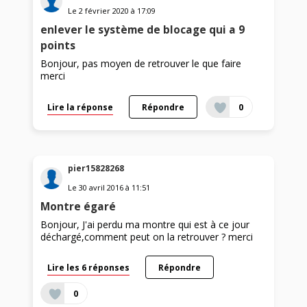
Le
2 février 2020
à
17:09
enlever le système de blocage qui a 9
points
Bonjour, pas moyen de retrouver le que faire
merci
Lire la réponse
Répondre
0
pier15828268
Le
30 avril 2016
à
11:51
Montre égaré
Bonjour, J'ai perdu ma montre qui est à ce jour
déchargé,comment peut on la retrouver ? merci
Lire les 6 réponses
Répondre
0