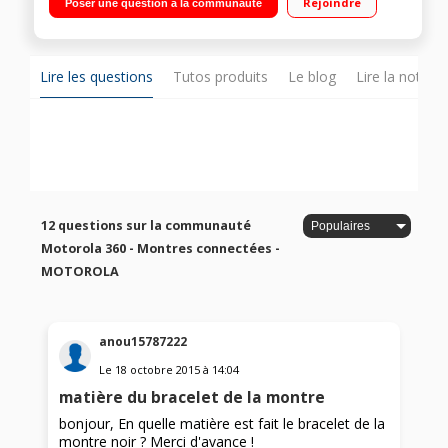
Rejoindre
Poser une question à la communauté
fil (station de recharge incluse)
Lire les questions
Tutos produits
Le blog
Lire la notice
12 questions sur la communauté
Motorola 360 - Montres connectées -
MOTOROLA
anou15787222
Le
18 octobre 2015
à
14:04
matière du bracelet de la montre
bonjour, En quelle matière est fait le bracelet de la
montre noir ? Merci d'avance !