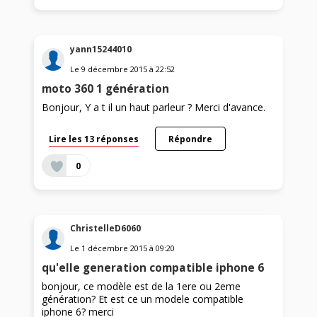
yann15244010
Le
9 décembre 2015
à
22:52
moto 360 1 génération
Bonjour, Y a t il un haut parleur ? Merci d'avance.
Lire les 13 réponses
Répondre
0
ChristelleD6060
Le
1 décembre 2015
à
09:20
qu'elle generation compatible iphone 6
bonjour, ce modèle est de la 1ere ou 2eme
génération? Et est ce un modele compatible
iphone 6? merci