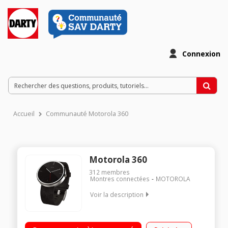
Connexion
Accueil
Communauté Motorola 360
Motorola 360
312
membres
Montres connectées
MOTOROLA
Voir la description
Fonctionne avec Android 4.3 ou version ultérieure Bluetooth
4.0 Low Energy Mémoire 4Go - 512 Mo de RAM Recharge sans