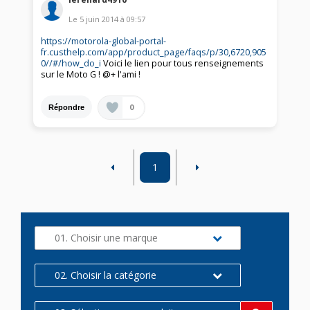
Le
5 juin 2014
à
09:57
https://motorola-global-portal-
fr.custhelp.com/app/product_page/faqs/p/30,6720,905
0//#/how_do_i
Voici le lien pour tous renseignements
sur le Moto G ! @+ l'ami !
0
Répondre
1
01. Choisir une marque
02. Choisir la catégorie