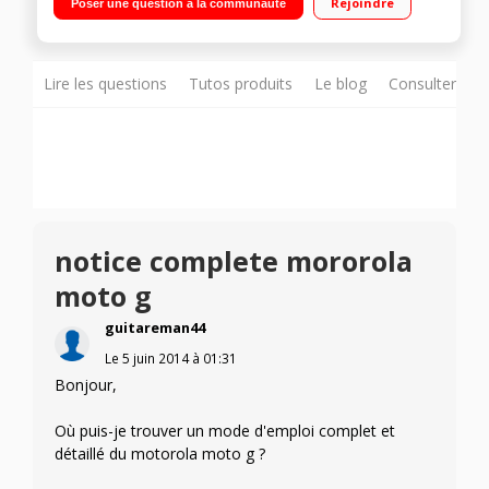
Rejoindre
Poser une question à la communauté
Mémoire 8Go - RAM 1Go / Appareil photo 8 Mpixels - Vidéo HD
720p
Lire les questions
Tutos produits
Le blog
Consulter sur
notice complete mororola
moto g
guitareman44
Le
5 juin 2014
à
01:31
Bonjour,
Où puis-je trouver un mode d'emploi complet et
détaillé du motorola moto g ?