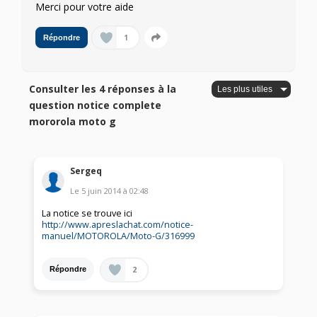
Merci pour votre aide
1
Répondre
Consulter les 4 réponses à la
question notice complete
mororola moto g
Sergeq
Le
5 juin 2014
à
02:48
La notice se trouve ici
http://www.apreslachat.com/notice-
manuel/MOTOROLA/Moto-G/316999
2
Répondre