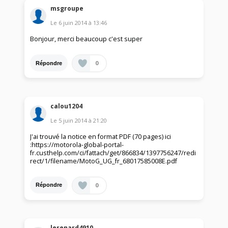
msgroupe
Le
6 juin 2014
à
13:46
Bonjour, merci beaucoup c'est super
0
Répondre
calou1204
Le
5 juin 2014
à
21:20
J'ai trouvé la notice en format PDF (70 pages) ici
:https://motorola-global-portal-
fr.custhelp.com/ci/fattach/get/866834/1397756247/redi
rect/1/filename/MotoG_UG_fr_68017585008E.pdf
0
Répondre
lerenard4910