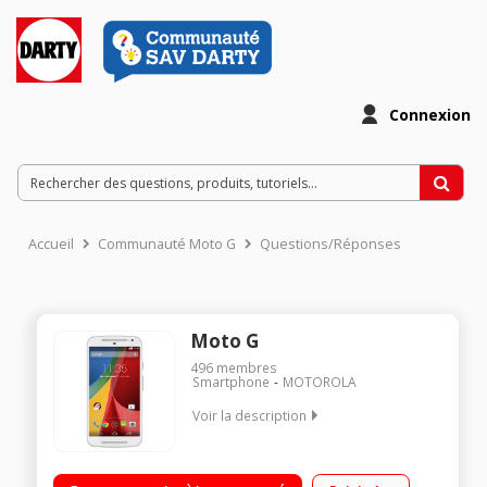
Connexion
Accueil
Communauté Moto G
Questions/Réponses
Moto G
496
membres
Smartphone
MOTOROLA
Voir la description
Mobile sous Android 4.4.4 Kit Kat - Réseau 3G+ / Ecran tactile
HD de 5" (12.7 cm) / Processeur Quad-Core à 1,2 GHz -