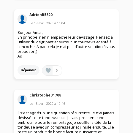
AdrienR5820
Le
18 avril 2020
à
11:04
Bonjour Amar,
En principe, rien n'empêche leur dévissage. Pensez à
utiliser du dégripant et surtout un tournevis adapté à
l'encoche. A part cela je n'ai pas d'autre solution à vous
proposer ;)
Ad
0
Répondre
ChristopheB1708
Le
18 avril 2020
à
10:46
Il s'est agit d'un une question récurrente. Je n'ai jamais
dévissé cette tondeuse car j' avais pressenti une
embrouille pour le remontage. Je souffle la tête de la
tondeuse avec un compresseur et j' huile ensuite. Elle
reste un produit de bonne facture puissante et