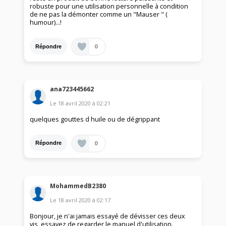
robuste pour une utilisation personnelle à condition
de ne pas la démonter comme un "Mauser " (
humour)...!
0
Répondre
ana723445662
Le
18 avril 2020
à
02:21
quelques gouttes d huile ou de dégrippant
0
Répondre
MohammedB2380
Le
18 avril 2020
à
02:17
Bonjour, je n'ai jamais essayé de dévisser ces deux
vis, essayez de regarder le manuel d'utilisation.