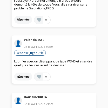
réessayer.Personnellement,je n'ai pas encore
démonté la tête de coupe.Vous allez y arriver sans
problème.Salutations,FRDG
0
Répondre
ValensiD3510
Le
18 avril 2020
à
02:50
Réponse jugée utile
Lubrifier avec un dégrippant de type WD40 et attendre
quelques heures avant de dévisser
0
Répondre
HoussineK8166
Le
18 avril 2020
à
21:29