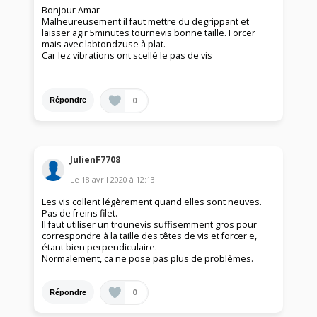
Bonjour Amar
Malheureusement il faut mettre du degrippant et
laisser agir 5minutes tournevis bonne taille. Forcer
mais avec labtondzuse à plat.
Car lez vibrations ont scellé le pas de vis
0
Répondre
JulienF7708
Le
18 avril 2020
à
12:13
Les vis collent légèrement quand elles sont neuves.
Pas de freins filet.
Il faut utiliser un trounevis suffisemment gros pour
correspondre à la taille des têtes de vis et forcer e,
étant bien perpendiculaire.
Normalement, ca ne pose pas plus de problèmes.
0
Répondre