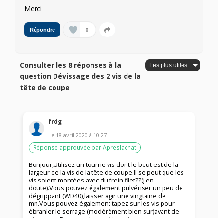
Merci
0
Répondre
Consulter les 8 réponses à la
question Dévissage des 2 vis de la
tête de coupe
frdg
Le
18 avril 2020
à
10:27
Réponse approuvée par Apreslachat
Bonjour,Utilisez un tourne vis dont le bout est de la
largeur de la vis de la tête de coupe.Il se peut que les
vis soient montées avec du frein filet??(j'en
doute).Vous pouvez également pulvériser un peu de
dégrippant (WD40),laisser agir une vingtaine de
mn.Vous pouvez également tapez sur les vis pour
ébranler le serrage (modérément bien sur)avant de