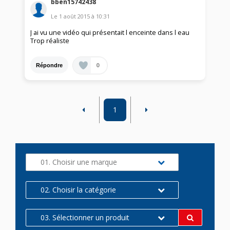
bben15742438
Le
1 août 2015
à
10:31
J ai vu une vidéo qui présentait l enceinte dans l eau
Trop réaliste
0
Répondre
1
01. Choisir une marque
02. Choisir la catégorie
03. Sélectionner un produit