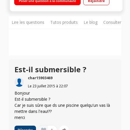
Rejoindre
Poser une question à la communauté
libres Entrée auxiliaire 3,5 mm - Port USB
Lire les questions
Tutos produits
Le blog
Consulter sur
Est-il submersible ?
char15903469
Le
23 juillet 2015
à
22:07
Bonjour
Est-il submersible ?
Car je suis sûre que ds une piscine quelqu'un vas là
mettre dans l'eau!??
merci