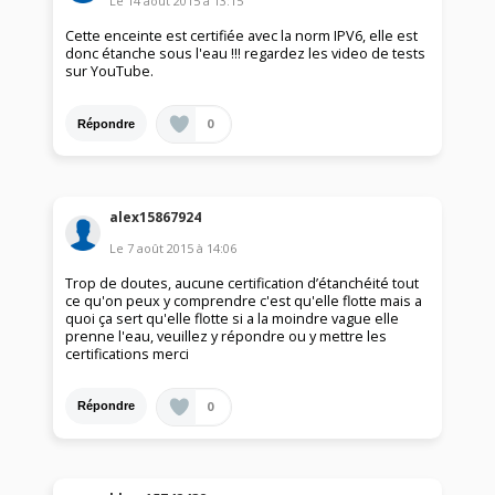
Le
14 août 2015
à
13:15
Cette enceinte est certifiée avec la norm IPV6, elle est
donc étanche sous l'eau !!! regardez les video de tests
sur YouTube.
0
Répondre
alex15867924
Le
7 août 2015
à
14:06
Trop de doutes, aucune certification d’étanchéité tout
ce qu'on peux y comprendre c'est qu'elle flotte mais a
quoi ça sert qu'elle flotte si a la moindre vague elle
prenne l'eau, veuillez y répondre ou y mettre les
certifications merci
0
Répondre