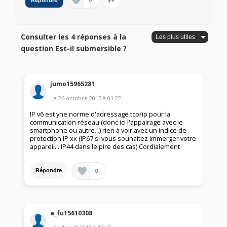
0
Répondre
Consulter les 4 réponses à la
question Est-il submersible ?
jumo15965281
Le
26 octobre 2015
à
01:22
IP v6 est yne norme d'adressage tcp/ip pour la
communication réseau (donc ici l'appairage avec le
smartphone ou autre...) rien à voir avec un indice de
protection IP xx (IP67 si vous souhaitez immerger votre
appareil... IP44 dans le pire des cas) Cordialement
0
Répondre
a_fu15610308