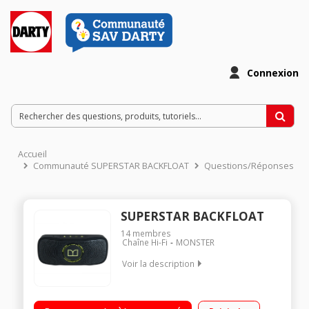
Connexion
Accueil
Communauté SUPERSTAR BACKFLOAT
Questions/Réponses
SUPERSTAR BACKFLOAT
14
membres
Chaîne Hi-Fi
MONSTER
Voir la description
Enceinte bluetooth flottante - Coque anti-chocs Autonomie
jusqu'à 8 heures Microphone intégré avec fonction kit mains