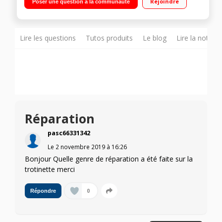
Rejoindre
Poser une question à la communauté
Autonomie de 30 km - Norme d'étanchéité IP54
Lire les questions
Tutos produits
Le blog
Lire la notice
Réparation
pasc66331342
Le
2 novembre 2019
à
16:26
Bonjour Quelle genre de réparation a été faite sur la
trotinette merci
0
Répondre