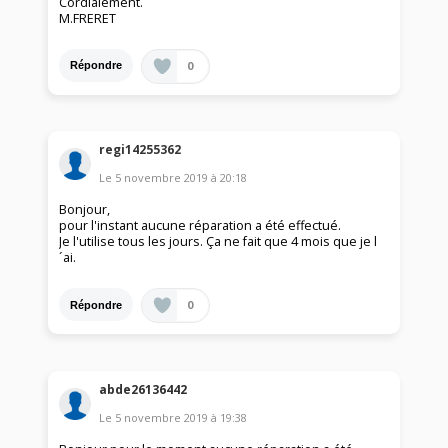
Cordialement.
M.FRERET
0
Répondre
regi14255362
Le
5 novembre 2019
à
20:18
Bonjour,
pour l'instant aucune réparation a été effectué.
Je l'utilise tous les jours. Ça ne fait que 4 mois que je l
´ai.
0
Répondre
abde26136442
Le
5 novembre 2019
à
19:38