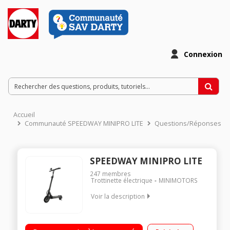
Connexion
Accueil
Communauté SPEEDWAY MINIPRO LITE
Questions/Réponses
SPEEDWAY MINIPRO LITE
247
membres
Trottinette électrique
MINIMOTORS
Voir la description
Vitesse maximale sur voie privée 30 km/h (bridée 25 km/h)
Poids maximal supporté 100 kg Batterie 36V - 10000 mAh