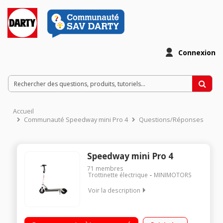
Connexion
Accueil
Communauté Speedway mini Pro 4
Questions/Réponses
Speedway mini Pro 4
71
membres
Trottinette électrique
MINIMOTORS
Voir la description
Vitesse maximale sur voie privée 40 km/h Poids maximal
supporté 120 kg Batterie Li-Po 48V - 13000 mAh Autonomie de