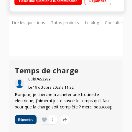
Rejoindre
Poser une question à la communauté
40 km
Lire les questions
Tutos produits
Le blog
Consulter sur
Temps de charge
Luis7653282
Le
19 octobre 2023
à
11:32
Bonjour, je cherche à acheter une trotinette
electrique, j'aimerai juste savoir le temps qu'il faut
pour que la charge soit complète ? merci beaucoup
0
Répondre