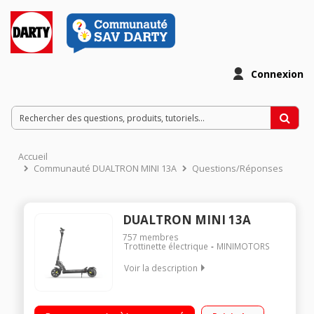
Connexion
Accueil
Communauté DUALTRON MINI 13A
Questions/Réponses
DUALTRON MINI 13A
757
membres
Trottinette électrique
MINIMOTORS
Voir la description
Vitesse maximale sur voie privée 45 km/h (Bridée 25 km/h)
Poids maximal supporté 100 kg Batterie 52V - 13 Ah