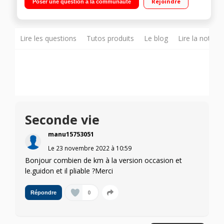
Rejoindre
Poser une question à la communauté
Autonomie de 40 km - Norme d'étanchéité IP54
Lire les questions
Tutos produits
Le blog
Lire la notice
Seconde vie
manu15753051
Le
23 novembre 2022
à
10:59
Bonjour combien de km à la version occasion et
le.guidon et il pliable ?Merci
0
Répondre