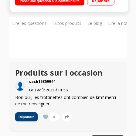
Rejoindre
Poser une question à la communauté
Autonomie de 40 km - Norme d'étanchéité IP54
Lire les questions
Tutos produits
Le blog
Lire la notice
Produits sur l occasion
sach15359944
Le
3 août 2021
à
01:58
Bonjour, les trottinettes ont combien de km? merci
de me renseigner
0
Répondre