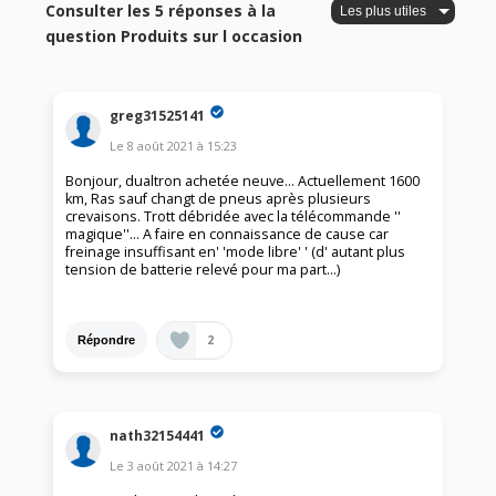
Consulter les 5 réponses à la
question Produits sur l occasion
greg31525141
Le
8 août 2021
à
15:23
Bonjour, dualtron achetée neuve... Actuellement 1600
km, Ras sauf changt de pneus après plusieurs
crevaisons. Trott débridée avec la télécommande ''
magique''... A faire en connaissance de cause car
freinage insuffisant en' 'mode libre' ' (d' autant plus
tension de batterie relevé pour ma part...)
2
Répondre
nath32154441
Le
3 août 2021
à
14:27