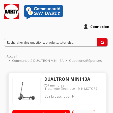
Connexion
Accueil
Communauté DUALTRON MINI 13A
Questions/Réponses
DUALTRON MINI 13A
757
membres
Trottinette électrique
MINIMOTORS
Voir la description
Vitesse maximale sur voie privée 45 km/h (Bridée 25 km/h)
Poids maximal supporté 100 kg Batterie 52V - 13 Ah