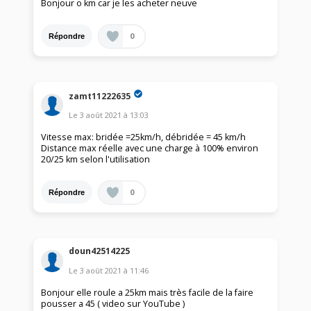
Bonjour o km car je les acheter neuve
0
Répondre
zamt11222635
Le
3 août 2021
à
13:03
Vitesse max: bridée =25km/h, débridée = 45 km/h
Distance max réelle avec une charge à 100% environ
20/25 km selon l'utilisation
0
Répondre
doun42514225
Le
3 août 2021
à
11:46
Bonjour elle roule a 25km mais très facile de la faire
pousser a 45 ( video sur YouTube )