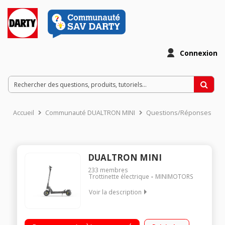
Connexion
Accueil
Communauté DUALTRON MINI
Questions/Réponses
DUALTRON MINI
233
membres
Trottinette électrique
MINIMOTORS
Voir la description
Vitesse maximale bridée 25 km/h Poids maximal supporté 100
kg Batterie LG 52V - 21000 mAh Autonomie de 65 km