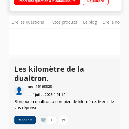
Rejoindre
Poser une question à la communauté
Lire les questions
Tutos produits
Le blog
Lire la notice
Les kilomètre de la
dualtron.
mel.15163323
Le
4 juillet 2023
à
01:10
Bonjour la dualtron a combien de kilomètre. Merci de
vos réponses
1
Répondre