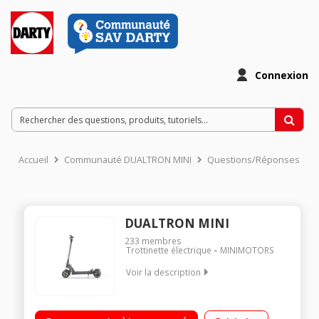
Connexion
Accueil
Communauté DUALTRON MINI
Questions/Réponses
DUALTRON MINI
233
membres
Trottinette électrique
MINIMOTORS
Voir la description
Vitesse maximale bridée 25 km/h Poids maximal supporté 100
kg Batterie LG 52V - 21000 mAh Autonomie de 65 km