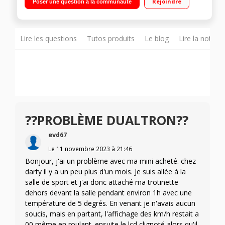
Rejoindre
Poser une question à la communauté
Lire les questions
Tutos produits
Le blog
Lire la notice
??PROBLÈME DUALTRON??
evd67
Le
11 novembre 2023
à
21:46
Bonjour, j'ai un problème avec ma mini acheté. chez
darty il y a un peu plus d'un mois. Je suis allée à la
salle de sport et j'ai donc attaché ma trotinette
dehors devant la salle pendant environ 1h avec une
température de 5 degrés. En venant je n'avais aucun
soucis, mais en partant, l'affichage des km/h restait a
00 même en roulant. ensuite le lcd clignoté alors qu'il