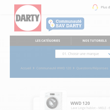
Plus 
LES CATÉGORIES
NOS TUTORIELS
01. Choisir une marque
Accueil
Communauté WWD 120
Questions/Réponses
WWD 120
Lave Linge hublot
MIELE
-