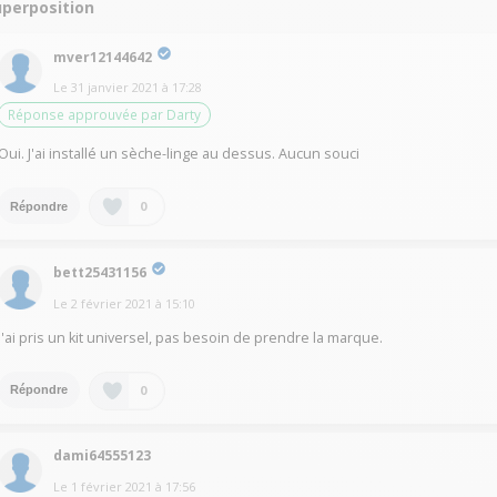
uperposition
mver12144642
Le
31 janvier 2021
à
17:28
Réponse approuvée par Darty
Oui. J'ai installé un sèche-linge au dessus. Aucun souci
0
Répondre
bett25431156
Le
2 février 2021
à
15:10
J'ai pris un kit universel, pas besoin de prendre la marque.
0
Répondre
dami64555123
Le
1 février 2021
à
17:56