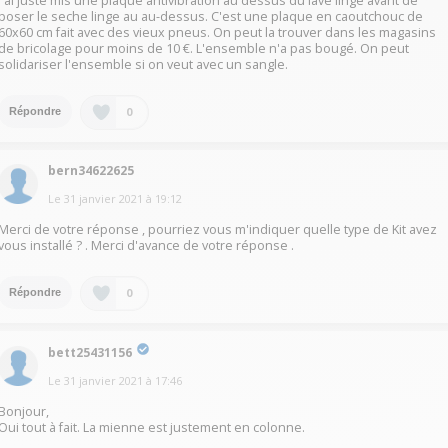
J'ai juste mis une plaque antivibration au dessus du lave linge avant de
poser le seche linge au au-dessus. C'est une plaque en caoutchouc de
60x60 cm fait avec des vieux pneus. On peut la trouver dans les magasins
de bricolage pour moins de 10 €. L'ensemble n'a pas bougé. On peut
solidariser l'ensemble si on veut avec un sangle.
0
Répondre
bern34622625
Le
31 janvier 2021
à
19:12
Merci de votre réponse , pourriez vous m'indiquer quelle type de Kit avez
vous installé ? . Merci d'avance de votre réponse .
0
Répondre
bett25431156
Le
31 janvier 2021
à
17:46
Bonjour,
Oui tout à fait. La mienne est justement en colonne.