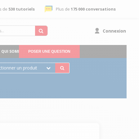
s de
530 tutoriels
Plus de
175 000 conversations
Connexion
QUI SOMMES-NOUS
POSER UNE QUESTION
ctionner un produit