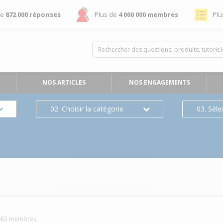
de
872 000 réponses
Plus de
4 000 000 membres
Plu
NOS ARTICLES
NOS ENGAGEMENTS
02. Choisir la catégorie
03. Séle
683
membres