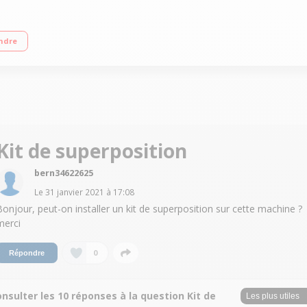
A Essorage variable jusqu'à 1400 tours/min - 70dB Départ différé de 0 h 30 à 
ndre
Kit de superposition
bern34622625
Le
31 janvier 2021
à
17:08
Bonjour, peut-on installer un kit de superposition sur cette machine ?
merci
0
Répondre
nsulter les 10 réponses à la question Kit de