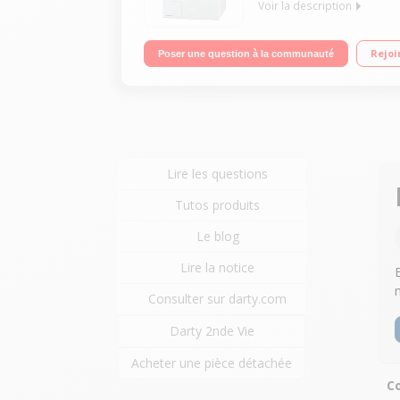
Voir la description
Capacité 8kg (tambour 59 L) - Classe énergétique 
Rejoi
Poser une question à la communauté
Tambour HydroGliss Breveté - Fonction AddLoad
Lire les questions
Tutos produits
Le blog
Lire la notice
Consulter sur darty.com
Darty 2nde Vie
Acheter une pièce détachée
Co