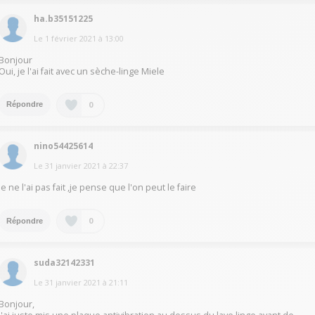
ha.b35151225
Le
1 février 2021
à
13:00
Bonjour
Oui, je l'ai fait avec un sèche-linge Miele
0
Répondre
nino54425614
Le
31 janvier 2021
à
22:37
Je ne l'ai pas fait ,je pense que l'on peut le faire
0
Répondre
suda32142331
Le
31 janvier 2021
à
21:11
Bonjour,