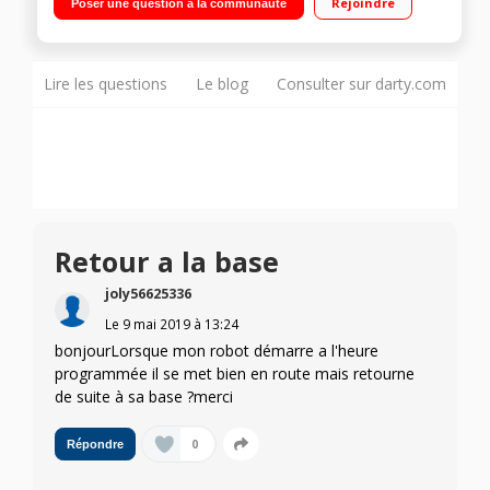
Rejoindre
Poser une question à la communauté
Programmable Autonomie 120 minutes
Lire les questions
Le blog
Consulter sur darty.com
Retour a la base
joly56625336
Le
9 mai 2019
à
13:24
bonjourLorsque mon robot démarre a l'heure
programmée il se met bien en route mais retourne
de suite à sa base ?merci
0
Répondre