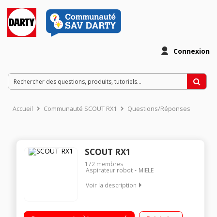
Connexion
Accueil
Communauté SCOUT RX1
Questions/Réponses
SCOUT RX1
172
membres
Aspirateur robot
MIELE
Voir la description
Navigation intelligente : gyrocapteur, prise de vue plafond 4
programmes de nettoyage - Anti-collision et anti-chute