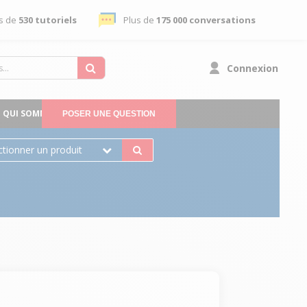
s de
530 tutoriels
Plus de
175 000 conversations
Connexion
QUI SOMMES-NOUS
POSER UNE QUESTION
ctionner un produit