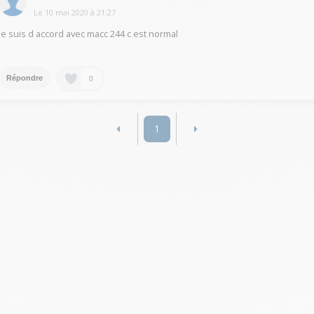
Le
10 mai 2020
à
21:27
je suis d accord avec macc 244 c est normal
0
Répondre
1