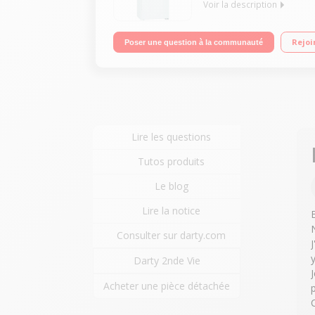
Voir la description
Volume 278L - Dimensions 162.3x60.0x63.0 cm - Cl
Rejoi
Poser une question à la communauté
Lire les questions
Tutos produits
Le blog
Lire la notice
Consulter sur darty.com
Darty 2nde Vie
Acheter une pièce détachée