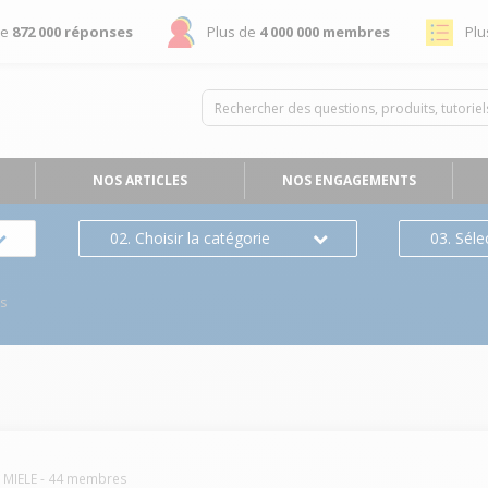
de
872 000 réponses
Plus de
4 000 000 membres
Plu
NOS ARTICLES
NOS ENGAGEMENTS
02. Choisir la catégorie
03. Séle
es
MIELE
-
44
membres