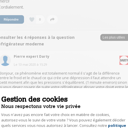
merci!
Cordialement.
0
Répondre
nsulter les 4 réponses à la question
éfrigérateur moderne
Pierre expert Darty
Le
13 mai 2020
à
15:29
Bonjour, ce phénomène est totalement normal il s'agit de la différence
entre le froid et le chaud ce qui crée une dépression il faut attendre un
petit moment afin que les pressions s'équilibrent. (1 minute environ) sinon
si vous devez rouvrir de suite votre réfrigérateur glisser votre doigt entre l
joint et la carrosserie ce qui fera une prise d'air et facilitera
l'ouverture.Attention avec les ongles de ne pas endommager le joint.
Gestion des cookies
Cordialement
Nous respectons votre vie privée
0
Vous n'avez pas encore fait votre choix en matière de cookies,
Répondre
autorisez-vous le suivi de votre visite ? Vous pouvez également décider
quels services vous nous autorisez à lancer. Consultez notre
politique
Axeptio consent