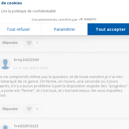
de cookies
.
macc24416411
Lire la politique de confidentialité
Le
10 mai 2020
à
18:13
Consentements certifiés par
Cela est normal, me semble-t-il. Après une minute c'est fini. Cela nous
engage à ne pas ouvrir sans arrêt mais à réfléchir un tantinet pour grouper
Tout refuser
Paramétrer
Tout accepter
nos ouvertures. Cordialement
1
Répondre
brnp24222344
Le
11 mai 2020
à
12:36
Je ne comprends même pas la question, et de toute manière je n'ai rien
remarqué de ce genre. On ferme, on rouvre, une seconde ou 3 jours
après, il n'y a aucun problème à part la disposition stupide des "poignées".
La porte est "ferme", et c'est tout, et c'est tant mieux. Ne vous inquiétez
pas.
0
Répondre
fred22515223