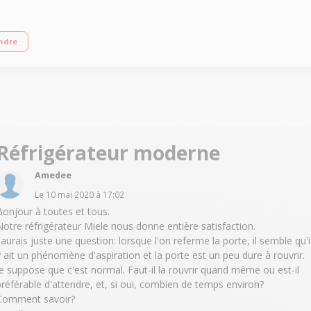
asse F - 38dB Réfrigérateur à Froid statique 223L Congélateur à Froid statiqu
ndre
Réfrigérateur moderne
Amedee
Le
10 mai 2020
à
17:02
Bonjour à toutes et tous.
Notre réfrigérateur Miele nous donne entière satisfaction.
J'aurais juste une question: lorsque l'on referme la porte, il semble qu'i
y ait un phénomène d'aspiration et la porte est un peu dure à rouvrir.
Je suppose que c'est normal. Faut-il la rouvrir quand même ou est-il
préférable d'attendre, et, si oui, combien de temps environ?
Comment savoir?