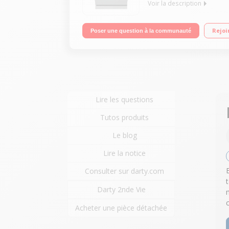
Voir la description
Encastrable - Largeur 60 cm (14 couverts) - 43dB
Rejoi
Poser une question à la communauté
ustensiles - Paniers FlexLine Comfort t Technolog
Lire les questions
Tutos produits
Le blog
Lire la notice
Consulter sur darty.com
Darty 2nde Vie
c
Acheter une pièce détachée