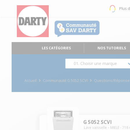
Plus 
LES CATÉGORIES
NOS TUTORIELS
01. Choisir une marque
Accueil
Communauté G 5052 SCVI
Questions/Réponse
G 5052 SCVI
Lave vaisselle
MIELE
-
718