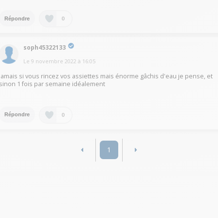
0
Répondre
soph45322133
Le
9 novembre 2022
à
16:05
Jamais si vous rincez vos assiettes mais énorme gâchis d'eau je pense, et
sinon 1 fois par semaine idéalement
0
Répondre
1