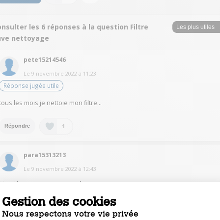
nsulter les 6 réponses à la question Filtre
uve nettoyage
pete15214546
Le
9 novembre 2022
à
11:23
Réponse jugée utile
tous les mois je nettoie mon filtre...
1
Répondre
para15313213
Le
9 novembre 2022
à
12:43
Merci beaucoup pour vos réponses
Gestion des cookies
1
Répondre
Nous respectons votre vie privée