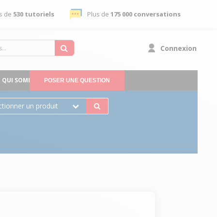
s de
530 tutoriels
Plus de
175 000 conversations
Connexion
QUI SOMMES-NOUS
POSER UNE QUESTION
ctionner un produit