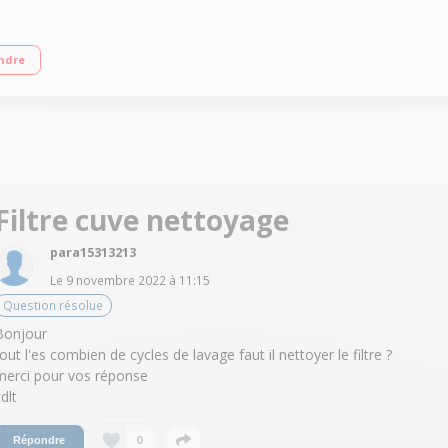
 Consommation d'eau 8,9 L/cycle - Classe énergétique E Programme QuickPower
ndre
ie EcoPower
Filtre cuve nettoyage
para15313213
Le
9 novembre 2022
à
11:15
Question résolue
Bonjour
tout l'es combien de cycles de lavage faut il nettoyer le filtre ?
merci pour vos réponse
dlt
0
Répondre