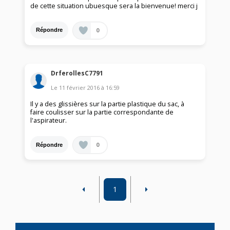
de cette situation ubuesque sera la bienvenue! merci j
0
Répondre
DrferollesC7791
Le
11 février 2016
à
16:59
Il y a des glissières sur la partie plastique du sac, à
faire coulisser sur la partie correspondante de
l'aspirateur.
0
Répondre
1