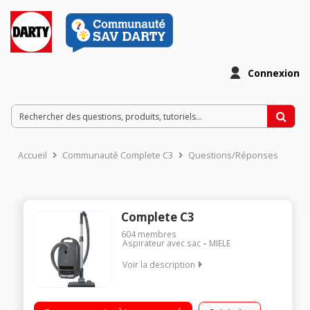
Connexion
Accueil
Communauté Complete C3
Questions/Réponses
Complete C3
604
membres
Aspirateur avec sac
MIELE
Voir la description
Efficacité aspiration sols durs : A - Tapis / moquettes : D
Classe d'efficacité énergétique : A+ Niveau sonore : 74 dB(A) -