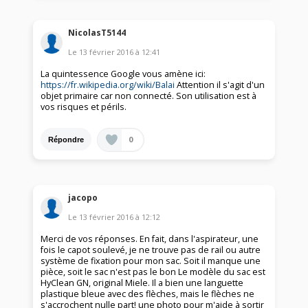
NicolasT5144
Le
13 février 2016
à
12:41
La quintessence Google vous amène ici:
https://fr.wikipedia.org/wiki/Balai
Attention il s'agit d'un
objet primaire car non connecté. Son utilisation est à
vos risques et périls.
0
Répondre
jacopo
Le
13 février 2016
à
12:12
Merci de vos réponses. En fait, dans l'aspirateur, une
fois le capot soulevé, je ne trouve pas de rail ou autre
système de fixation pour mon sac. Soit il manque une
pièce, soit le sac n'est pas le bon Le modèle du sac est
HyClean GN, original Miele. Il a bien une languette
plastique bleue avec des flèches, mais le flèches ne
s'accrochent nulle part! une photo pour m'aide à sortir