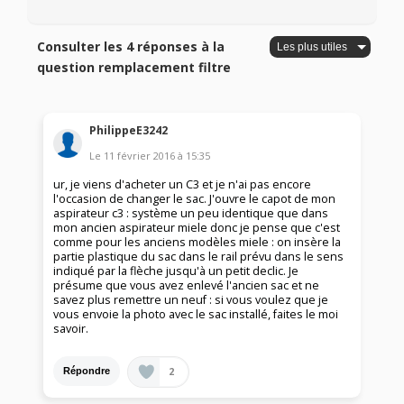
Consulter les 4 réponses à la
question remplacement filtre
PhilippeE3242
Le
11 février 2016
à
15:35
ur, je viens d'acheter un C3 et je n'ai pas encore
l'occasion de changer le sac. J'ouvre le capot de mon
aspirateur c3 : système un peu identique que dans
mon ancien aspirateur miele donc je pense que c'est
comme pour les anciens modèles miele : on insère la
partie plastique du sac dans le rail prévu dans le sens
indiqué par la flèche jusqu'à un petit declic. Je
présume que vous avez enlevé l'ancien sac et ne
savez plus remettre un neuf : si vous voulez que je
vous envoie la photo avec le sac installé, faites le moi
savoir.
2
Répondre