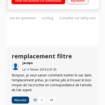
Rejoindre
Poser une question à la communauté
Qualité de filtration : A Brosse double position et
électrobrosse
Lire les questions
Le blog
Consulter sur darty.com
remplacement filtre
jacopo
Le
11 février 2016
à
01:35
Bonjour, je veux savoir comment insérer le sac dans
l'emplacement prévu. Je n'arrive pâs à trouver le bon
moyen de l'accrocher en correspondance de l'arrivée
de l'air aspiré.
0
Répondre