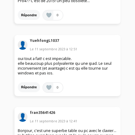
Pro4?? C'est de 2015! Un peu obsolète...
0
Répondre
YuehfongL1037
Le
11 septembre 2023
à
12:51
oui tout a fait! c est impecable.
elle beaucoup plus polyvalente qu une ipad. Le seul
inconvenient (et avantage) c est qu elle tourne sur
windows et pas ios.
0
Répondre
fran35641426
Le
11 septembre 2023
à
12:41
Bonjour, c'est une superbe table ou pc avec le clavier...