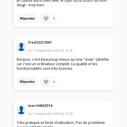
Je l'utilise aussi bien avec le stylo ou la souris ou mon
doigt... trop bien
0
Répondre
fred23213561
Le
11 septembre 2023
à
12:18
Bonjour, c'est beaucoup mieux qu'une "vraie" tablette
car c'est un ordinateur complet. La qualité et les
fonctionnalités sont très bonnes.
0
Répondre
mari44662516
Le
11 septembre 2023
à
11:55
Très pratique et facile d'utilisation. Pas de problème