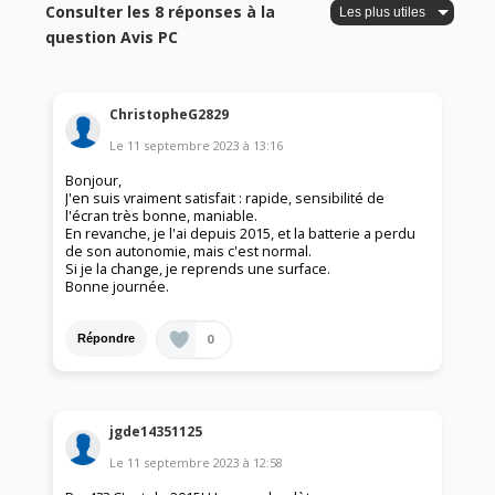
Consulter les 8 réponses à la
question Avis PC
ChristopheG2829
Le
11 septembre 2023
à
13:16
Bonjour,
J'en suis vraiment satisfait : rapide, sensibilité de
l'écran très bonne, maniable.
En revanche, je l'ai depuis 2015, et la batterie a perdu
de son autonomie, mais c'est normal.
Si je la change, je reprends une surface.
Bonne journée.
0
Répondre
jgde14351125
Le
11 septembre 2023
à
12:58