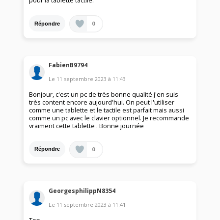
pour la tablette tactile.
0
Répondre
FabienB9794
Le
11 septembre 2023
à
11:43
Bonjour, c'est un pc de très bonne qualité j'en suis
très content encore aujourd'hui. On peut l'utiliser
comme une tablette et le tactile est parfait mais aussi
comme un pc avec le clavier optionnel. Je recommande
vraiment cette tablette . Bonne journée
0
Répondre
GeorgesphilippN8354
Le
11 septembre 2023
à
11:41