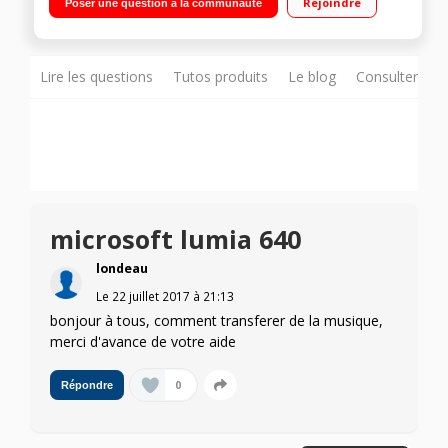
Rejoindre
Poser une question à la communauté
Appareil photo 8 mégapixels - Vidéo Full HD 1080p
Lire les questions
Tutos produits
Le blog
Consulter sur
microsoft lumia 640
londeau
Le
22 juillet 2017
à
21:13
bonjour à tous, comment transferer de la musique,
merci d'avance de votre aide
0
Répondre