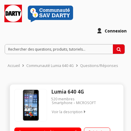
Connexion
Accueil
Communauté Lumia 640 4G
Questions/Réponses
Lumia 640 4G
520
membres
Smartphone
MICROSOFT
Voir la description
Mobile sous Windows Phone 8.1 - 4G Ecran tactile dalle IPS
12,7 cm (5'') Processeur Quad-Core 1,2GHz - 8Go de mémoire