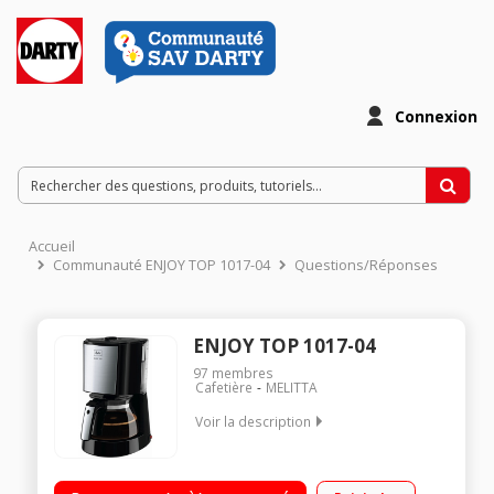
Connexion
Accueil
Communauté ENJOY TOP 1017-04
Questions/Réponses
ENJOY TOP 1017-04
97
membres
Cafetière
MELITTA
Voir la description
Capacité 1,25 litre - 15 tasses - Puissance 1000 Watts Porte
filtre pivotant et amovible avec stop-gouttes Niveau d'eau