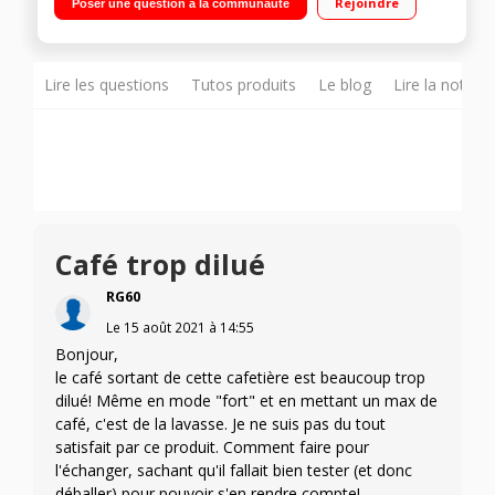
Rejoindre
Poser une question à la communauté
visible - Verseuse en verre graduée Sélecteur d'arômes - Arrêt
automatique
Lire les questions
Tutos produits
Le blog
Lire la notice
Café trop dilué
RG60
Le
15 août 2021
à
14:55
Bonjour,
le café sortant de cette cafetière est beaucoup trop
dilué! Même en mode "fort" et en mettant un max de
café, c'est de la lavasse. Je ne suis pas du tout
satisfait par ce produit. Comment faire pour
l'échanger, sachant qu'il fallait bien tester (et donc
déballer) pour pouvoir s'en rendre compte!