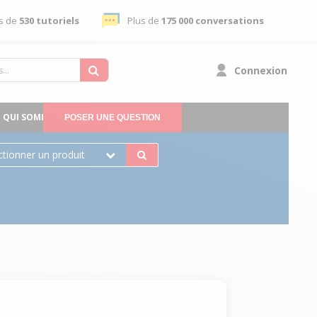
s de
530 tutoriels
Plus de
175 000 conversations
Connexion
QUI SOMMES-NOUS
POSER UNE QUESTION
ctionner un produit