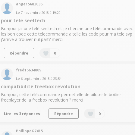
ange15683036
Le
7 novembre 2018
à
19:29
pour tele seeltech
Bonjour jai une télé seeltech et je cherche une télécommande avec
les bon code cette telecommande a telle les code pour ma tele svp
j'arirve a trouver nul part? merci
Répondre
0
fred15634809
Le
6 septembre 2018
à
23:54
compatibilité freebox revolution
Bonjour, cette télécommande permet-elle de piloter le boitier
freeplayer de la freebox revolution ? merci
Lire les 3 réponses
Répondre
0
PhilippeG7415