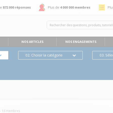
de
872 000 réponses
Plus de
4 000 000 membres
Plu
NOS ARTICLES
NOS ENGAGEMENTS
02. Choisir la catégorie
03. Séle
-
16
membres