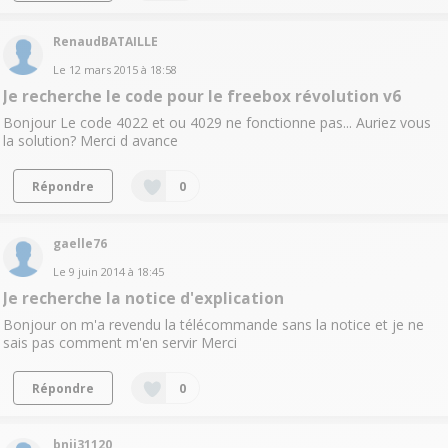
RenaudBATAILLE
Le
12 mars 2015
à
18:58
Je recherche le code pour le freebox révolution v6
Bonjour Le code 4022 et ou 4029 ne fonctionne pas... Auriez vous
la solution? Merci d avance
Répondre
0
gaelle76
Le
9 juin 2014
à
18:45
Je recherche la notice d'explication
Bonjour on m'a revendu la télécommande sans la notice et je ne
sais pas comment m'en servir Merci
Répondre
0
bnji31120