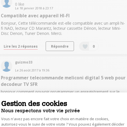
0
like
Le
18 janvier 2018
à
23:17
Compatible avec appareil HI-FI
Bonjour, Cette télécommande est-elle compatible avec un ampli hi-
fi NAD, lecteur CD Marantz, lecteur cassette Dénon, lecteur Mini-
Disc Denon, Tuner Denon. Merci.
Lire les 2 réponses
Répondre
0
guizmo33
Le
26 août 2017
à
19:36
Programmer telecommande meliconi digital 5 web pour
decodeur TV SFR
bonjour comment pouvoir programmer un enregistrement sur le
disque dur Merci
Gestion des cookies
Nous respectons votre vie privée
Lire la réponse
Répondre
0
Vous n'avez pas encore fait votre choix en matière de cookies,
autorisez-vous le suivi de votre visite ? Vous pouvez également décider
FabianM3779