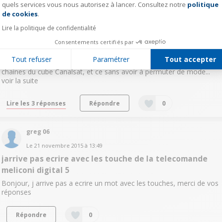
quels services vous nous autorisez à lancer. Consultez notre
politique
Axeptio consent
0
like
de cookies
.
Le
27 décembre 2015
à
19:30
Lire la politique de confidentialité
utilisation simultanée ???
Consentements certifiés par
Bonjour, simplement pour savoir si l'on peut utiliser cette
télécommande avec 3 appareils simultanément. Je m'explique,
Tout refuser
Paramétrer
Tout accepter
allumer le tv samsung, gérer le son sur le tv bose solo, et activer les
chaines du cube Canalsat, et ce sans avoir à permuter de mode...
voir la suite
Lire les 3 réponses
Répondre
0
greg 06
Le
21 novembre 2015
à
13:49
jarrive pas ecrire avec les touche de la telecomande
meliconi digital 5
Bonjour, j arrive pas a ecrire un mot avec les touches, merci de vos
réponses
Répondre
0