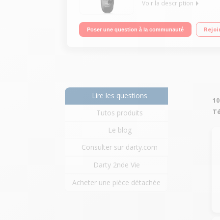
Voir la description
Télécommande universelle Remplace et regroupe 
Rejoi
Poser une question à la communauté
d'origine
Lire les questions
10
T
Tutos produits
Le blog
Consulter sur darty.com
Darty 2nde Vie
Acheter une pièce détachée