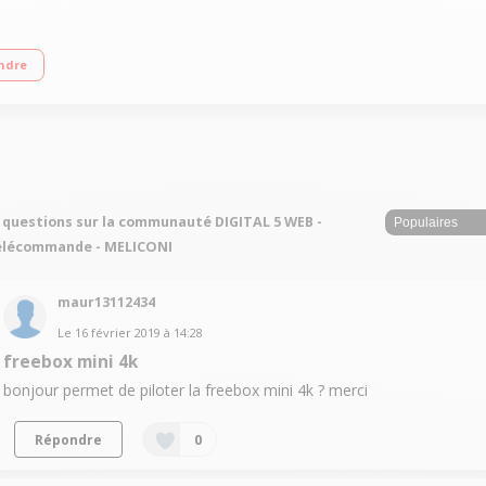
jusqu'à 5 télécommandes Base de données actualisable par Internet Fonctio
ndre
 questions sur la communauté DIGITAL 5 WEB -
élécommande - MELICONI
maur13112434
Le
16 février 2019
à
14:28
freebox mini 4k
bonjour permet de piloter la freebox mini 4k ? merci
Répondre
0