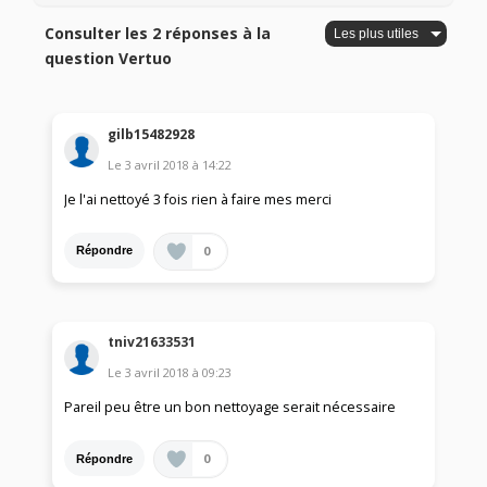
Consulter les 2 réponses à la
question Vertuo
gilb15482928
Le
3 avril 2018
à
14:22
Je l'ai nettoyé 3 fois rien à faire mes merci
0
Répondre
tniv21633531
Le
3 avril 2018
à
09:23
Pareil peu être un bon nettoyage serait nécessaire
0
Répondre