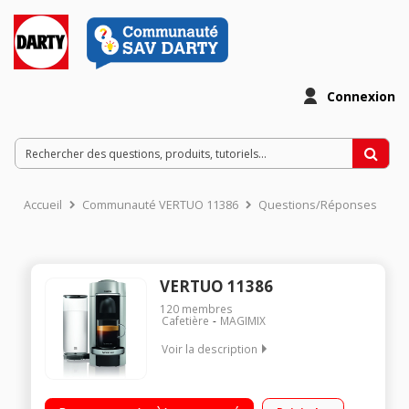
Connexion
Accueil
Communauté VERTUO 11386
Questions/Réponses
VERTUO 11386
120
membres
Cafetière
MAGIMIX
Voir la description
Système à capsules Vertuo Nespresso 5 tailles de tasses de
40 à 410 ml Un système d’extraction exclusif la Centrifusion®