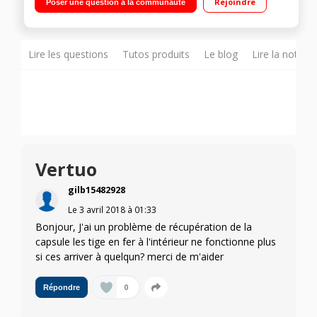
Rejoindre
Poser une question à la communauté
Simplicité: un seul bouton pour toutes les tailles de tasse
Lire les questions
Tutos produits
Le blog
Lire la notice
Vertuo
gilb15482928
Le
3 avril 2018
à
01:33
Bonjour, J'ai un problème de récupération de la
capsule les tige en fer à l'intérieur ne fonctionne plus
si ces arriver à quelqun? merci de m'aider
0
Répondre