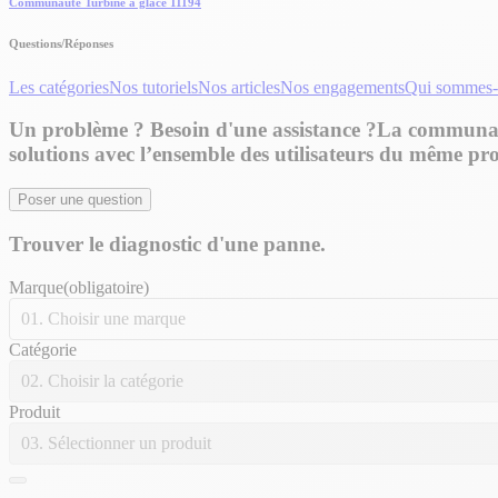
Communauté Turbine à glace 11194
Questions/Réponses
Les catégories
Nos tutoriels
Nos articles
Nos engagements
Qui sommes-
Un problème ? Besoin d'
une assistance
?
La communaut
solutions avec l’ensemble des utilisateurs du même pro
Poser une question
Trouver le diagnostic d'une panne.
Marque
(obligatoire)
01. Choisir une marque
Catégorie
02. Choisir la catégorie
Produit
03. Sélectionner un produit