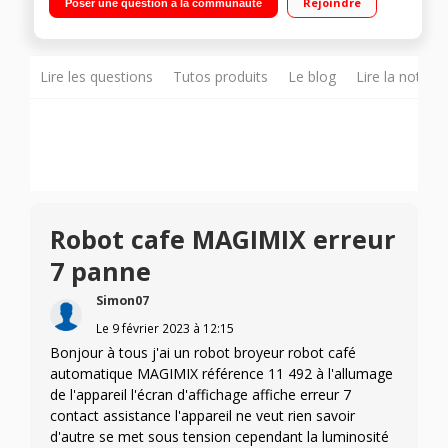
Rejoindre
Poser une question à la communauté
réglables - Eco timer Ecran LCD - Carafe à lait séparée
Lire les questions
Tutos produits
Le blog
Lire la notice
Robot cafe MAGIMIX erreur
7 panne
Simon07
Le
9 février 2023
à
12:15
Bonjour à tous j'ai un robot broyeur robot café
automatique MAGIMIX référence 11 492 à l'allumage
de l'appareil l'écran d'affichage affiche erreur 7
contact assistance l'appareil ne veut rien savoir
d'autre se met sous tension cependant la luminosité