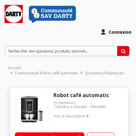
Connexion
Accueil
Communauté Robot café automatic
Questions/Réponses
Robot café automatic
25
membres
Cafetière à dosette
MAGIMIX
Voir la description
Pression 19 bar - Café en grains ou moulu Programmes de
rinçage et detartrage automatiques Finesses de mouture