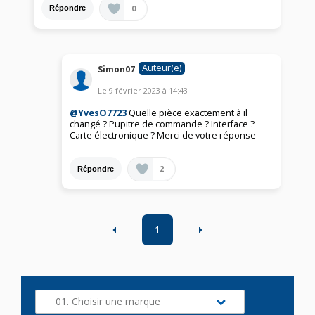
0
Répondre
Auteur(e)
Simon07
Le
9 février 2023
à
14:43
@YvesO7723
Quelle pièce exactement à il
changé ? Pupitre de commande ? Interface ?
Carte électronique ? Merci de votre réponse
2
Répondre
1
01. Choisir une marque