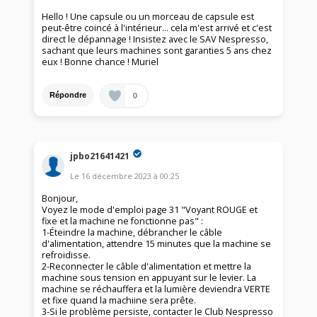
Hello ! Une capsule ou un morceau de capsule est
peut-être coincé à l'intérieur... cela m'est arrivé et c'est
direct le dépannage ! Insistez avec le SAV Nespresso,
sachant que leurs machines sont garanties 5 ans chez
eux ! Bonne chance ! Muriel
0
Répondre
jpbo21641421
Le
16 décembre 2023
à
00:25
Bonjour,
Voyez le mode d'emploi page 31 "Voyant ROUGE et
fixe et la machine ne fonctionne pas" :
1-Éteindre la machine, débrancher le câble
d'alimentation, attendre 15 minutes que la machine se
refroidisse.
2-Reconnecter le câble d'alimentation et mettre la
machine sous tension en appuyant sur le levier. La
machine se réchauffera et la lumière deviendra VERTE
et fixe quand la machiine sera prête.
3-Si le problème persiste, contacter le Club Nespresso