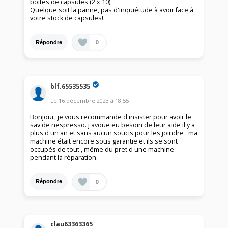
boîtes de capsules (2 x 10).
Quelque soit la panne, pas d'inquiétude à avoir face à
votre stock de capsules!
0
Répondre
blf.65535535
Le
16 décembre 2023
à
18:55
Bonjour, je vous recommande d'insister pour avoir le
sav de nespresso. j avoue eu besoin de leur aide il y a
plus d un an et sans aucun soucis pour les joindre . ma
machine était encore sous garantie et ils se sont
occupés de tout , même du pret d une machine
pendant la réparation.
0
Répondre
clau63363365