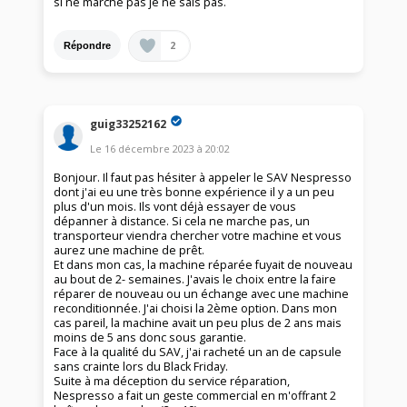
si ne marche pas je ne sais pas.
2
Répondre
guig33252162
Le
16 décembre 2023
à
20:02
Bonjour. Il faut pas hésiter à appeler le SAV Nespresso
dont j'ai eu une très bonne expérience il y a un peu
plus d'un mois. Ils vont déjà essayer de vous
dépanner à distance. Si cela ne marche pas, un
transporteur viendra chercher votre machine et vous
aurez une machine de prêt.
Et dans mon cas, la machine réparée fuyait de nouveau
au bout de 2- semaines. J'avais le choix entre la faire
réparer de nouveau ou un échange avec une machine
reconditionnée. J'ai choisi la 2ème option. Dans mon
cas pareil, la machine avait un peu plus de 2 ans mais
moins de 5 ans donc sous garantie.
Face à la qualité du SAV, j'ai racheté un an de capsule
sans crainte lors du Black Friday.
Suite à ma déception du service réparation,
Nespresso a fait un geste commercial en m'offrant 2