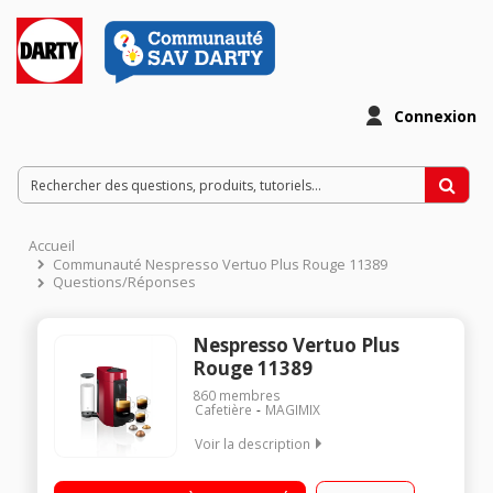
Connexion
Accueil
Communauté Nespresso Vertuo Plus Rouge 11389
Questions/Réponses
Nespresso Vertuo Plus
Rouge 11389
860
membres
Cafetière
MAGIMIX
Voir la description
4 tailles de tasse, de l’Espresso au Mug Un assortiment de 12
capsules offert Technologie d’extraction par Centrifusion