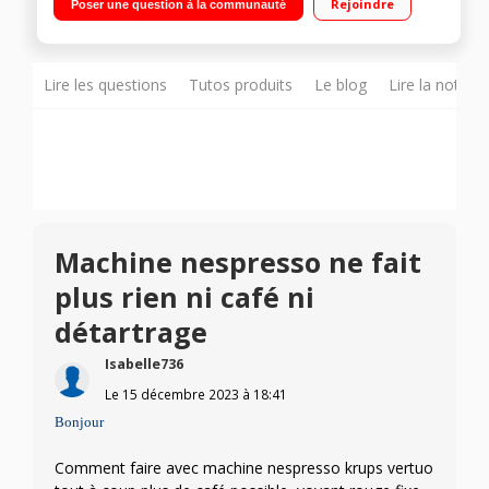
Rejoindre
Poser une question à la communauté
Simplicité: un seul bouton pour toutes les tailles de tasse
Lire les questions
Tutos produits
Le blog
Lire la notice
Machine nespresso ne fait
plus rien ni café ni
détartrage
Isabelle736
Le
15 décembre 2023
à
18:41
Bonjour
Comment faire avec machine nespresso krups vertuo