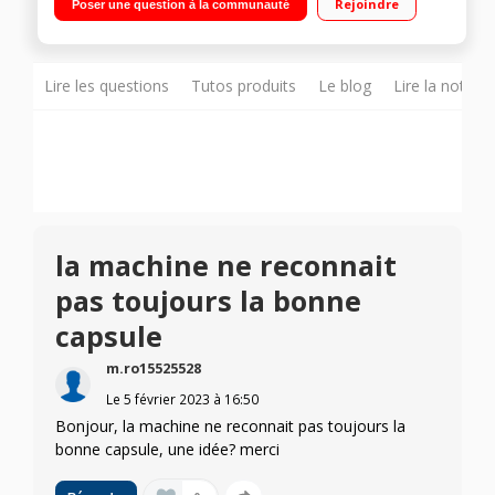
Rejoindre
Poser une question à la communauté
Simplicité : un seul bouton pour toutes les tailles de tasse
Lire les questions
Tutos produits
Le blog
Lire la notice
la machine ne reconnait
pas toujours la bonne
capsule
m.ro15525528
Le
5 février 2023
à
16:50
Bonjour, la machine ne reconnait pas toujours la
bonne capsule, une idée? merci