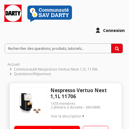
Connexion
Accueil
Communauté Nespresso Vertuo Next 1,1L 11706
Questions/Réponses
Nespresso Vertuo Next
1,1L 11706
1478
membres
Cafetière à dosette
MAGIMIX
Voir la description
4 tailles de tasse, de l'Espresso au Mug Un assortiment de 12
capsules offert Technologie d'extraction par Centrifusion