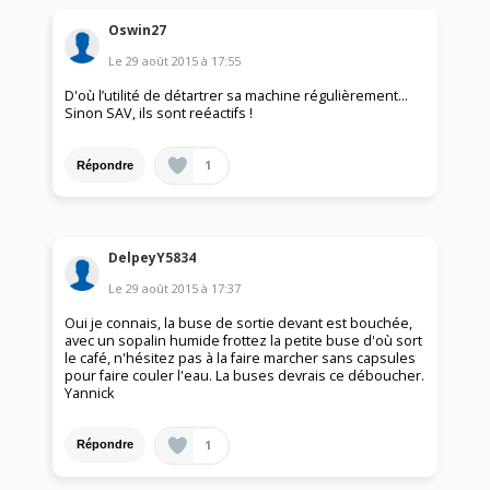
Oswin27
Le
29 août 2015
à
17:55
D'où l’utilité de détartrer sa machine régulièrement...
Sinon SAV, ils sont reéactifs !
1
Répondre
DelpeyY5834
Le
29 août 2015
à
17:37
Oui je connais, la buse de sortie devant est bouchée,
avec un sopalin humide frottez la petite buse d'où sort
le café, n'hésitez pas à la faire marcher sans capsules
pour faire couler l'eau. La buses devrais ce déboucher.
Yannick
1
Répondre