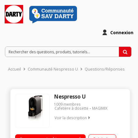
Connexion
Accueil
Communauté Nespresso U
Questions/Réponses
Nespresso U
1009
membres
Cafetière à dosette
MAGIMIX
Voir la description
Expresso à capsule (Pression 19 bar) / Intelligente, pure et
modulable / Fournie avec 16 capsules