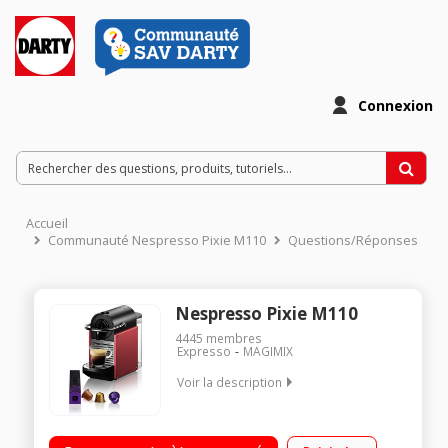
Connexion
Accueil
Communauté Nespresso Pixie M110
Questions/Réponses
Nespresso Pixie M110
4445
membres
Expresso
MAGIMIX
Voir la description
2 tailles de tasse : Espresso et Lungo Une machine à café
compacte et au design moderne Mode économie d'énergie