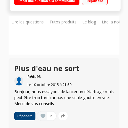
Rejoindre
Poser une question à la communauté
avec arrêt automatique après 9 minutes d'inutilisation Un
assortiment de capsules offert
Lire les questions
Tutos produits
Le blog
Lire la notice
Plus d'eau ne sort
RVdu93
Le
10 octobre 2015
à
21:59
Bonjour, nous essayons de lancer un détartrage mais
peut être trop tard car pas une seule goutte en vue.
Merci de vos conseils
2
Répondre