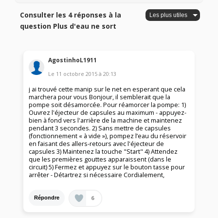
Consulter les 4 réponses à la
question Plus d'eau ne sort
AgostinhoL1911
Le
11 octobre 2015
à
20:13
j ai trouvé cette manip sur le net en esperant que cela
marchera pour vous Bonjour, il semblerait que la
pompe soit désamorcée. Pour réamorcer la pompe: 1)
Ouvrez l'éjecteur de capsules au maximum - appuyez-
bien à fond vers l'arrière de la machine et maintenez
pendant 3 secondes. 2) Sans mettre de capsules
(fonctionnement « à vide »), pompez l’eau du réservoir
en faisant des allers-retours avec l'éjecteur de
capsules 3) Maintenez la touche "Start" 4) Attendez
que les premières gouttes apparaissent (dans le
circuit) 5) Fermez et appuyez sur le bouton tasse pour
arrêter - Détartrez si nécessaire Cordialement,
6
Répondre