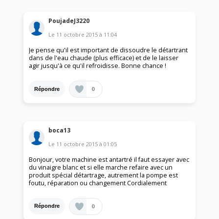
PoujadeJ3220
Le
11 octobre 2015
à
11:04
Je pense qu'il est important de dissoudre le détartrant
dans de l'eau chaude (plus efficace) et de le laisser
agir jusqu'à ce qu'il refroidisse. Bonne chance !
0
Répondre
boca13
Le
11 octobre 2015
à
01:05
Bonjour, votre machine est antartré il faut essayer avec
du vinaigre blanc et si elle marche refaire avec un
produit spécial détartrage, autrement la pompe est
foutu, réparation ou changement Cordialement
0
Répondre