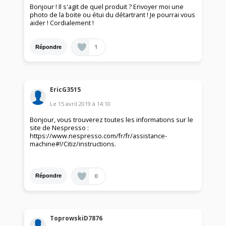
Bonjour ! Il s'agit de quel produit ? Envoyer moi une
photo de la boite ou étui du détartrant ! Je pourrai vous
aider ! Cordialement !
1
Répondre
EricG3515
Le
15 avril 2019
à
14:10
Bonjour, vous trouverez toutes les informations sur le
site de Nespresso :
https://www.nespresso.com/fr/fr/assistance-
machine#!/Citiz/instructions.
0
Répondre
ToprowskiD7876