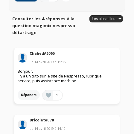
Consulter les 4 réponses à la
question magimix nespresso
détartrage
ChahedA6065
Le
14 avril 2019
à
15:35
Bonjour.
Il y a un tuto sur le site de Nespresso, rubrique
service, puis assistance machine.
1
Répondre
Bricoletou78
Le
14 avril 2019
à
14:10