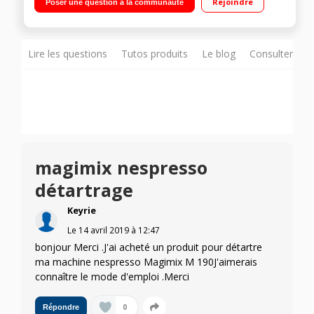
Rejoindre
Poser une question à la communauté
Lire les questions
Tutos produits
Le blog
Consulter sur
magimix nespresso
détartrage
Keyrie
Le
14 avril 2019
à
12:47
bonjour Merci .J'ai acheté un produit pour détartre
ma machine nespresso Magimix M 190J'aimerais
connaître le mode d'emploi .Merci
0
Répondre