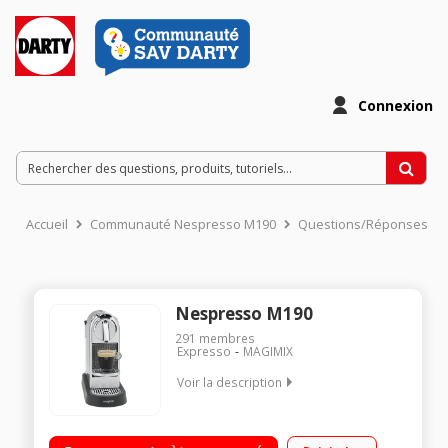
Connexion
Accueil
Communauté Nespresso M190
Questions/Réponses
Nespresso M190
291
membres
Expresso
MAGIMIX
Voir la description
Expresso à capsules (pression 19 bars) Design fonctionnel,
élégante et compacte Fournie avec 16 capsules