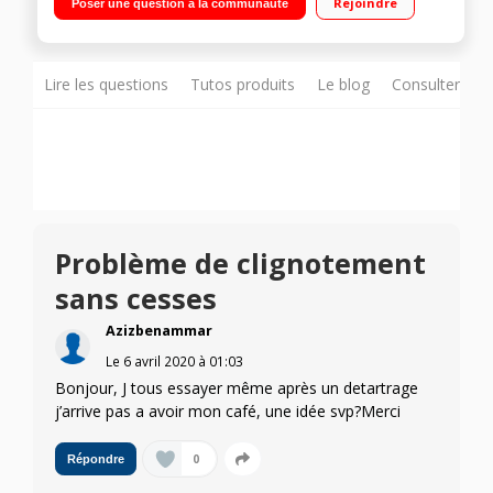
Rejoindre
Poser une question à la communauté
Lire les questions
Tutos produits
Le blog
Consulter sur
Problème de clignotement
sans cesses
Azizbenammar
Le
6 avril 2020
à
01:03
Bonjour, J tous essayer même après un detartrage
j’arrive pas a avoir mon café, une idée svp?Merci
0
Répondre