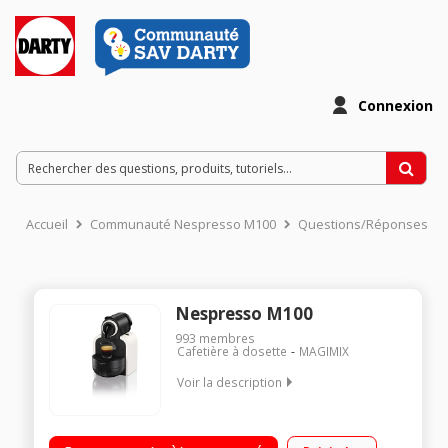
Connexion
Accueil
Communauté Nespresso M100
Questions/Réponses
Nespresso M100
993
membres
Cafetière à dosette
MAGIMIX
Voir la description
Expresso à capsule (Pression 19 bar) Discrète, compacte et
simple d'utilisation Fournie avec 16 capsules