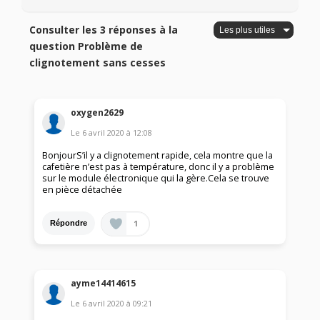
Consulter les 3 réponses à la
question Problème de
clignotement sans cesses
oxygen2629
Le
6 avril 2020
à
12:08
BonjourS’il y a clignotement rapide, cela montre que la
cafetière n’est pas à température, donc il y a problème
sur le module électronique qui la gère.Cela se trouve
en pièce détachée
1
Répondre
ayme14414615
Le
6 avril 2020
à
09:21