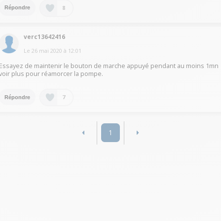
8
Répondre
verc13642416
Le
26 mai 2020
à
12:01
Essayez de maintenir le bouton de marche appuyé pendant au moins 1mn
voir plus pour réamorcer la pompe.
7
Répondre
1