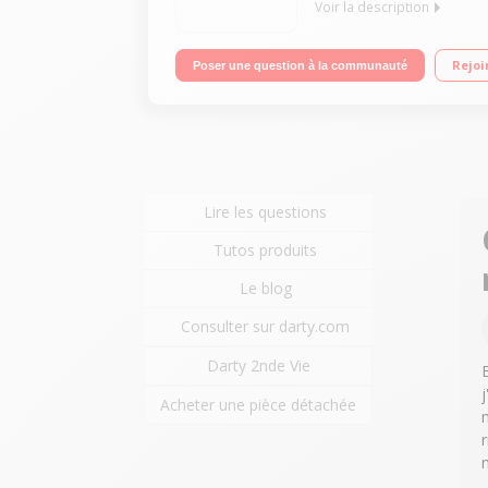
Voir la description
Expresso à capsule (Système Haute Pression 19 bas
Rejoi
Poser une question à la communauté
Lire les questions
Tutos produits
Le blog
Consulter sur darty.com
Darty 2nde Vie
Acheter une pièce détachée