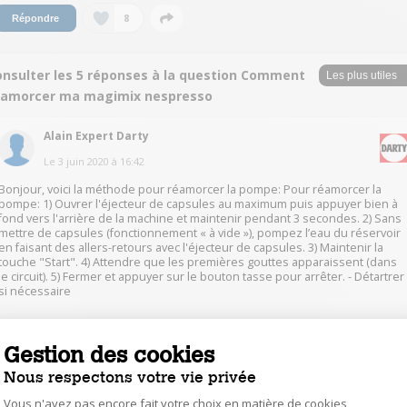
8
Répondre
onsulter les 5 réponses à la question Comment
éamorcer ma magimix nespresso
Alain Expert Darty
Le
3 juin 2020
à
16:42
Bonjour, voici la méthode pour réamorcer la pompe: Pour réamorcer la
pompe: 1) Ouvrer l'éjecteur de capsules au maximum puis appuyer bien à
fond vers l'arrière de la machine et maintenir pendant 3 secondes. 2) Sans
mettre de capsules (fonctionnement « à vide »), pompez l’eau du réservoir
en faisant des allers-retours avec l'éjecteur de capsules. 3) Maintenir la
touche "Start". 4) Attendre que les premières gouttes apparaissent (dans
le circuit). 5) Fermer et appuyer sur le bouton tasse pour arrêter. - Détartrer
si nécessaire
46
Répondre
Gestion des cookies
Nous respectons votre vie privée
jean16433611
Vous n'avez pas encore fait votre choix en matière de cookies,