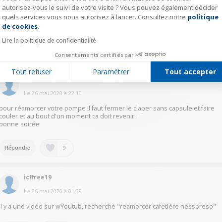
Le
29 mai 2020
à
19:28
autorisez-vous le suivi de votre visite ? Vous pouvez également décider
quels services vous nous autorisez à lancer. Consultez notre
politique
Axeptio consent
Pour réamorcer la pompe il faut ouvrir et maintenir à fond en arrière le
de cookies
.
clapet jusqu'à ce que l'eau coule
Lire la politique de confidentialité
9
Répondre
Consentements certifiés par
Tout refuser
Paramétrer
Tout accepter
ramb13313466
Le
26 mai 2020
à
22:10
pour réamorcer votre pompe il faut fermer le claper sans capsule et faire
couler et au bout d'un moment ca doit revenir.
bonne soirée
9
Répondre
icffree19
Le
26 mai 2020
à
01:39
Il y a une vidéo sur wYoutub, recherché "reamorcer cafetière nesspreso"