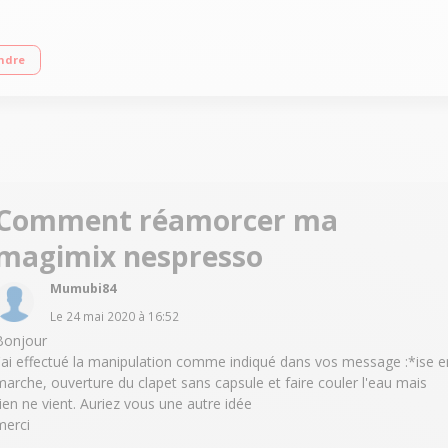
r) Colorée, simple d'utilisation et ultra compacte Fournie avec 16 capsules
ndre
Comment réamorcer ma
magimix nespresso
Mumubi84
Le
24 mai 2020
à
16:52
Bonjour
j'ai effectué la manipulation comme indiqué dans vos message :*ise e
marche, ouverture du clapet sans capsule et faire couler l'eau mais
rien ne vient. Auriez vous une autre idée
merci