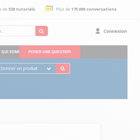
s de
530 tutoriels
Plus de
175 000 conversations
Connexion
QUI SOMMES-NOUS
POSER UNE QUESTION
ctionner un produit