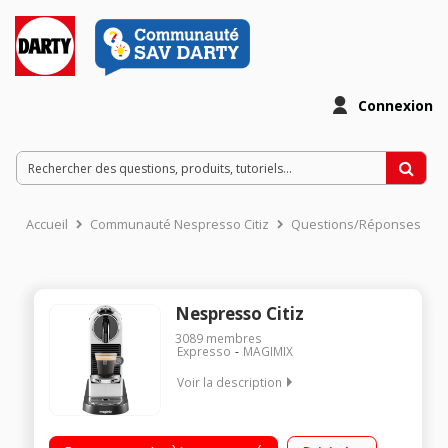
Connexion
Accueil
Communauté Nespresso Citiz
Questions/Réponses
Nespresso Citiz
3089
membres
Expresso
MAGIMIX
Voir la description
Expresso à capsules (pression 19 bar) Design fonctionnel,
élégante et compacte Fournie avec 14 capsules