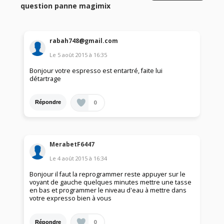
question panne magimix
rabah748@gmail.com
Le
5 août 2015
à
16:35
Bonjour votre espresso est entartré, faite lui
détartrage
0
Répondre
MerabetF6447
Le
4 août 2015
à
16:34
Bonjour il faut la reprogrammer reste appuyer sur le
voyant de gauche quelques minutes mettre une tasse
en bas et programmer le niveau d'eau à mettre dans
votre expresso bien à vous
0
Répondre