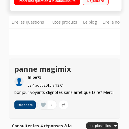
Rejoindre
Poser une question à la communauté
Lire les questions
Tutos produits
Le blog
Lire la notice
panne magimix
fillou75
Le
4 août 2015
à
12:01
bonjour voyants clignotes sans arret que faire? Merci
0
Répondre
Consulter les 4 réponses à la