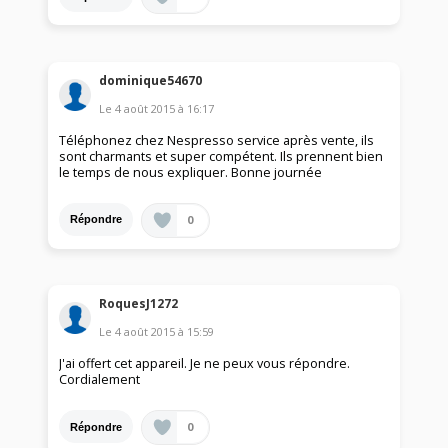
dominique54670
Le
4 août 2015
à
16:17
Téléphonez chez Nespresso service après vente, ils
sont charmants et super compétent. Ils prennent bien
le temps de nous expliquer. Bonne journée
0
Répondre
RoquesJ1272
Le
4 août 2015
à
15:59
J'ai offert cet appareil. Je ne peux vous répondre.
Cordialement
0
Répondre