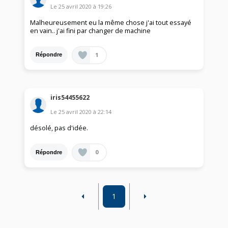
Le
25 avril 2020
à
19:26
Malheureusement eu la même chose j'ai tout essayé
en vain.. j'ai fini par changer de machine
1
Répondre
iris54455622
Le
25 avril 2020
à
22:14
désolé, pas d'idée.
0
Répondre
1