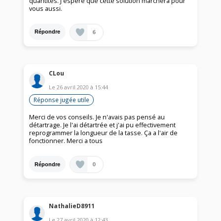
quantités. J'espère que cette solution marchera pour
vous aussi.
6
Répondre
CLou
Le
26 avril 2020
à
15:44
Réponse jugée utile
Merci de vos conseils. Je n'avais pas pensé au
détartrage. Je l'ai détartrée et j'ai pu effectivement
reprogrammer la longueur de la tasse. Ça a l'air de
fonctionner. Merci a tous
0
Répondre
NathalieD8911
Le
27 avril 2020
à
12:43