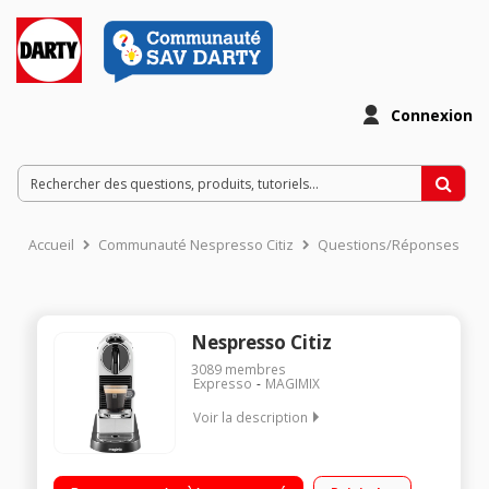
Connexion
Accueil
Communauté Nespresso Citiz
Questions/Réponses
Nespresso Citiz
3089
membres
Expresso
MAGIMIX
Voir la description
Expresso à capsules (pression 19 bar) Design fonctionnel,
élégante et compacte Fournie avec 14 capsules