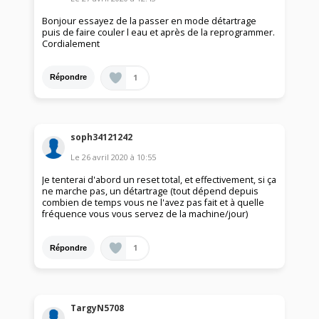
Bonjour essayez de la passer en mode détartrage
puis de faire couler l eau et après de la reprogrammer.
Cordialement
1
Répondre
soph34121242
Le
26 avril 2020
à
10:55
Je tenterai d'abord un reset total, et effectivement, si ça
ne marche pas, un détartrage (tout dépend depuis
combien de temps vous ne l'avez pas fait et à quelle
fréquence vous vous servez de la machine/jour)
1
Répondre
TargyN5708