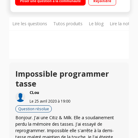
Rejoindre
Poser une question à la communauté
Lire les questions
Tutos produits
Le blog
Lire la notice
Impossible programmer
tasse
CLou
Le
25 avril 2020
à
19:00
Question résolue
Bonjour. J'ai une Citiz & Milk. Elle a soudainement
perdu la mémoire des tasses. J'ai essayé de
reprogrammer. Impossible elle s'arrête à la demi-
tasse malgré maintien de la touche. Je l'ai éteinte.