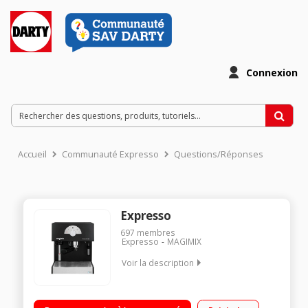
Connexion
Accueil
Communauté Expresso
Questions/Réponses
Expresso
697
membres
Expresso
MAGIMIX
Voir la description
Café moulu ou café dosettes Pression 19 bar Cappuccino
System Filtration de l'eau MAXTRA