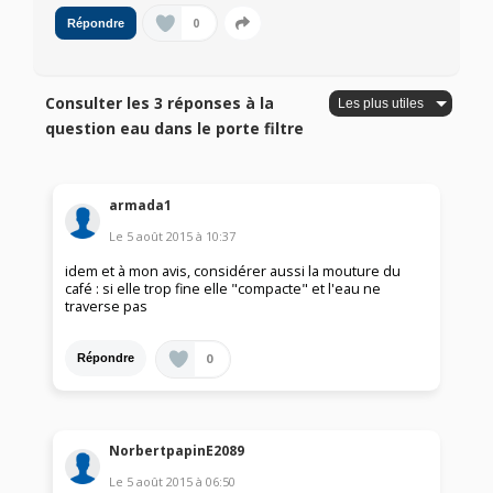
0
Répondre
Consulter les 3 réponses à la
question eau dans le porte filtre
armada1
Le
5 août 2015
à
10:37
idem et à mon avis, considérer aussi la mouture du
café : si elle trop fine elle "compacte" et l'eau ne
traverse pas
0
Répondre
NorbertpapinE2089
Le
5 août 2015
à
06:50