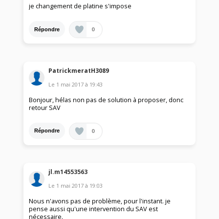
je changement de platine s'impose
0
Répondre
PatrickmeratH3089
Le
1 mai 2017
à
19:43
Bonjour, hélas non pas de solution à proposer, donc
retour SAV
0
Répondre
jl.m14553563
Le
1 mai 2017
à
19:03
Nous n'avons pas de problème, pour l'instant. je
pense aussi qu'une intervention du SAV est
nécessaire.