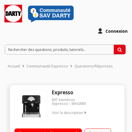
Connexion
Accueil
Communauté Expresso
Questions/Réponses
Expresso
697
membres
Expresso
MAGIMIX
Voir la description
Café moulu ou café dosettes Pression 19 bar Cappuccino
System Filtration de l'eau MAXTRA