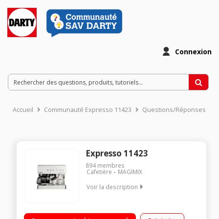
Connexion
Accueil
Communauté Expresso 11423
Questions/Réponses
Expresso 11423
894
membres
Cafetière
MAGIMIX
Voir la description
Expresso à pompe 19 bars Cafetière 10 tasses Café moulu ou
café dosettes Température réglable 3 niveaux