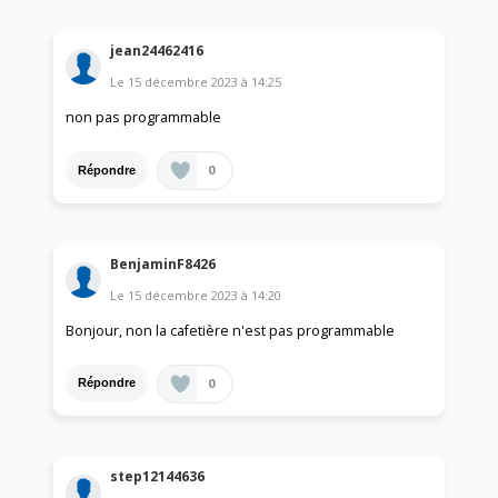
jean24462416
Le
15 décembre 2023
à
14:25
non pas programmable
0
Répondre
BenjaminF8426
Le
15 décembre 2023
à
14:20
Bonjour, non la cafetière n'est pas programmable
0
Répondre
step12144636