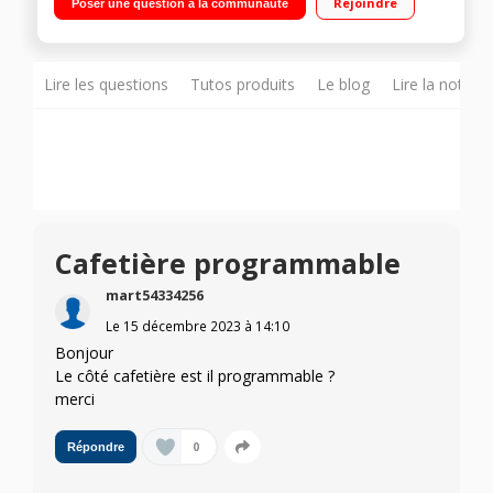
Rejoindre
Poser une question à la communauté
Lire les questions
Tutos produits
Le blog
Lire la notice
Cafetière programmable
mart54334256
Le
15 décembre 2023
à
14:10
Bonjour
Le côté cafetière est il programmable ?
merci
0
Répondre