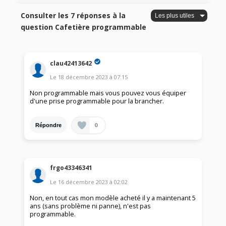
Consulter les 7 réponses à la
question Cafetière programmable
clau42413642
Le
18 décembre 2023
à
07:15
Non programmable mais vous pouvez vous équiper
d'une prise programmable pour la brancher.
0
Répondre
frgo43346341
Le
16 décembre 2023
à
02:02
Non, en tout cas mon modèle acheté il y a maintenant 5
ans (sans problème ni panne), n'est pas
programmable.