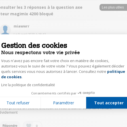
nsulter les 3 réponses à la question axe
uteur magimix 4200 bloqué
miawwrr
Le
9 avril 2020
à
18:42
Désolé, sur le 4200 XL je ne vois rien qui puisse bloquer l'axe tuteur. Ni
Gestion des cookies
clips, ni encoche, ni rien. Peut être est-ce différent sur le 4200.Autrement
Nous respectons votre vie privée
peut être de la pâte ou un produit qui aurait seché sur un appareil mal
nettoyé
Vous n'avez pas encore fait votre choix en matière de cookies,
autorisez-vous le suivi de votre visite ? Vous pouvez également décider
0
Répondre
quels services vous nous autorisez à lancer. Consultez notre
politique
Axeptio consent
de cookies
.
Lire la politique de confidentialité
tony4
Consentements certifiés par
Le
9 avril 2020
à
18:34
Tout refuser
Paramétrer
Tout accepter
Bonjour,
Vous prenez un sèche cheveux et vous chauffer sans faire fondre
évidement
0
Répondre