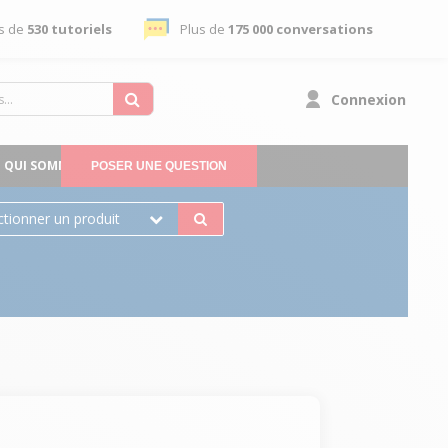
s de
530 tutoriels
Plus de
175 000 conversations
Connexion
QUI SOMMES-NOUS
POSER UNE QUESTION
ctionner un produit