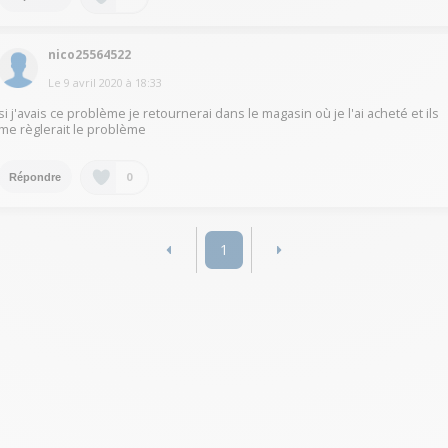
nico25564522
Le
9 avril 2020
à
18:33
si j'avais ce problème je retournerai dans le magasin où je l'ai acheté et ils
me règlerait le problème
0
Répondre
1