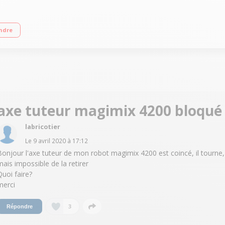
-cuve Coffret centrifugeuse et smoothie
ndre
axe tuteur magimix 4200 bloqué
labricotier
Le
9 avril 2020
à
17:12
Bonjour l'axe tuteur de mon robot magimix 4200 est coincé, il tourne,
mais impossible de la retirer
Quoi faire?
merci
3
Répondre