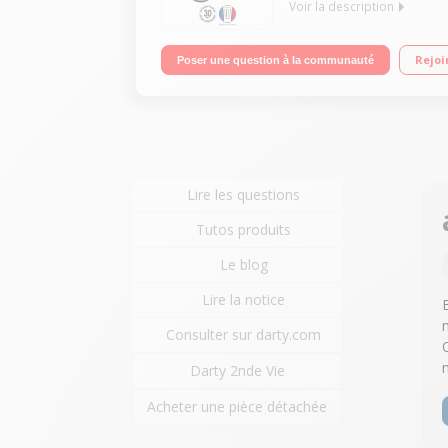
Voir la description
Capacité bol principal 3 L Moteur 950 Watts Multi
Rejoi
Poser une question à la communauté
Lire les questions
Tutos produits
Le blog
Lire la notice
Consulter sur darty.com
Darty 2nde Vie
Acheter une pièce détachée