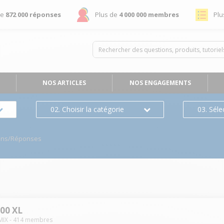
de
872 000 réponses
Plus de
4 000 000 membres
Plu
NOS ARTICLES
NOS ENGAGEMENTS
02. Choisir la catégorie
03. Séle
ons/Réponses
200 XL
MIX
-
414
membres