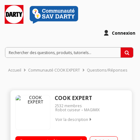
Connexion
Accueil
Communauté COOK EXPERT
Questions/Réponses
COOK EXPERT
2532
membres
Robot cuiseur
MAGIMIX
Voir la description
Robot cuiseur multifonction - Cuve métal 3.5 litres Moteur
professionnel 900 Watts - 12 programmes automatiques