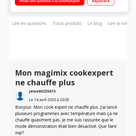
Rejoindre
Poser une question à la communauté
Panier vapeur 2,5L - Grande cuve (3,6L)/Midi cuve(2,6L)/Mini
cuve(1,2L) Fonction rinçage automatique - Balance
indépendante
Lire les questions
Tutos produits
Le blog
Lire la notice
Mon magimix cookexpert
ne chauffe plus
jewe66255615
Le
14 avril 2020
à
20:05
Bonjour. Mon cook expert ne chauffe plus. J'ai lancé
plusieurs programmes avec température mais ça ne
chauffe quasiment pas. Je me suis rassurée que le
mode démonstration était bien désactivé. Que faire
svp?