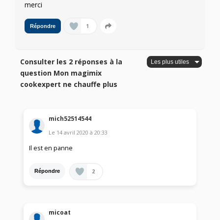
merci
1
Répondre
Consulter les 2 réponses à la
question Mon magimix
cookexpert ne chauffe plus
mich52514544
Le
14 avril 2020
à
20:33
Il est en panne
2
Répondre
micoat