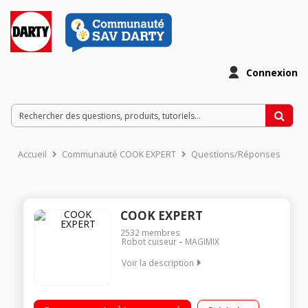
Connexion
Accueil
Communauté COOK EXPERT
Questions/Réponses
COOK EXPERT
2532
membres
Robot cuiseur
MAGIMIX
Voir la description
Robot cuiseur multifonction - Cuve métal 3.5 litres Moteur
professionnel 900 Watts - 12 programmes automatiques