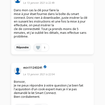
Le
13 janvier 2021
à
22:49
Dans mon cas la clé pour faire la
mise à jour était fournie dans la boîte du smart
connect. Donc rien à downloader, juste insérer la clé
en suivant les instructions et une fois la mise à jour
effectuée, on peut insérer la
cle de connectivité. Tout ça prends moins de 5
minutes, et j'ai oublié les détails, mais effectue sans
problème.
1
Répondre
miri11243241
Le
13 janvier 2021
à
22:04
Bonsoir,
Je ne peux répondre à votre question j'ai bien fait
l'acquisition d'un cook expert mais je n'ai pas
demandé le kit Smart Connect.
Bien cordialement.