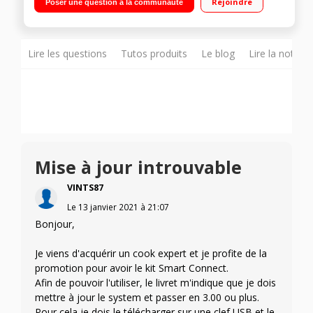
Rejoindre
Poser une question à la communauté
Panier vapeur 2,5L - Grande cuve (3,6L)/Midi cuve(2,6L)/Mini
cuve(1,2L) Fonction rinçage automatique - Balance
indépendante
Lire les questions
Tutos produits
Le blog
Lire la notice
Mise à jour introuvable
VINTS87
Le
13 janvier 2021
à
21:07
Bonjour,
Je viens d'acquérir un cook expert et je profite de la
promotion pour avoir le kit Smart Connect.
Afin de pouvoir l'utiliser, le livret m'indique que je dois
mettre à jour le system et passer en 3.00 ou plus.
Pour cela je dois le télécharger sur une clef USB et le