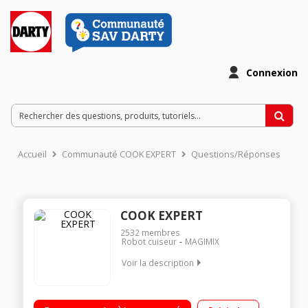
Connexion
Accueil
Communauté COOK EXPERT
Questions/Réponses
COOK EXPERT
2532
membres
Robot cuiseur
MAGIMIX
Voir la description
Robot cuiseur multifonction - Cuve métal 3.5 litres Moteur
professionnel 900 Watts - 12 programmes automatiques