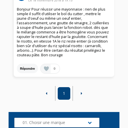
Le
18 novembre 2018
à
19:15
Bonjour Pour réussir une mayonnaise : rien de plus
simple il suffit d'utiliser le bol du cutter , mettre le
jaune d'oeuf ou même un oeuf entier,
l'assaisonnement, une goutte de vinaigre, 2 cuillerées
à soupe d'huile puis lancer la fonction robot. dès que
le mélange commence a être homogène vous pouvez
rajouter le restant d'huile par la goulotte. Concernant
le risotto, en vitesse 1A le riz reste entier (à condition
bien sûr d'utiliser du riz spécial risotto : carnarolli,
arborio...). Pour être certain du résultat privilégiez le
couteau pâte. Bon courage
0
Répondre
1
01. Choisir une marque