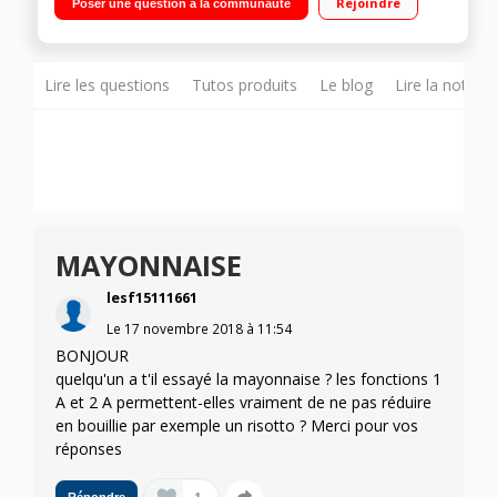
Rejoindre
Poser une question à la communauté
Panier vapeur 2,5L - Grande cuve (3,6L)/Midi cuve(2,6L)/Mini
cuve(1,2L) Fonction rinçage automatique - Balance
indépendante
Lire les questions
Tutos produits
Le blog
Lire la notice
MAYONNAISE
lesf15111661
Le
17 novembre 2018
à
11:54
BONJOUR
quelqu'un a t'il essayé la mayonnaise ? les fonctions 1
A et 2 A permettent-elles vraiment de ne pas réduire
en bouillie par exemple un risotto ? Merci pour vos
réponses