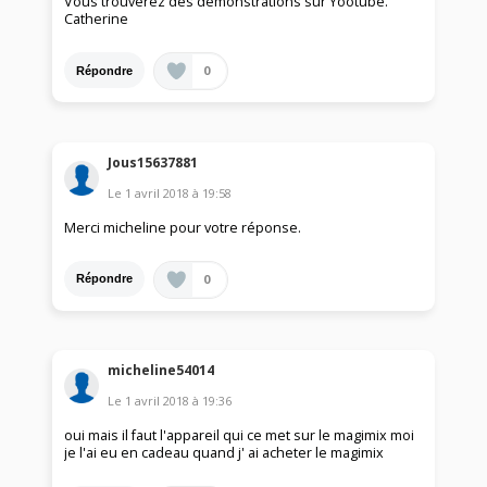
Vous trouverez des démonstrations sur Yootube.
Catherine
0
Répondre
Jous15637881
Le
1 avril 2018
à
19:58
Merci micheline pour votre réponse.
0
Répondre
micheline54014
Le
1 avril 2018
à
19:36
oui mais il faut l'appareil qui ce met sur le magimix moi
je l'ai eu en cadeau quand j' ai acheter le magimix