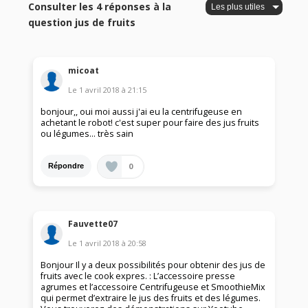
Consulter les 4 réponses à la
question jus de fruits
micoat
Le
1 avril 2018
à
21:15
bonjour,, oui moi aussi j'ai eu la centrifugeuse en
achetant le robot! c'est super pour faire des jus fruits
ou légumes... très sain
0
Répondre
Fauvette07
Le
1 avril 2018
à
20:58
Bonjour Il y a deux possibilités pour obtenir des jus de
fruits avec le cook expres. : L’accessoire presse
agrumes et l’accessoire Centrifugeuse et SmoothieMix
qui permet d’extraire le jus des fruits et des légumes.