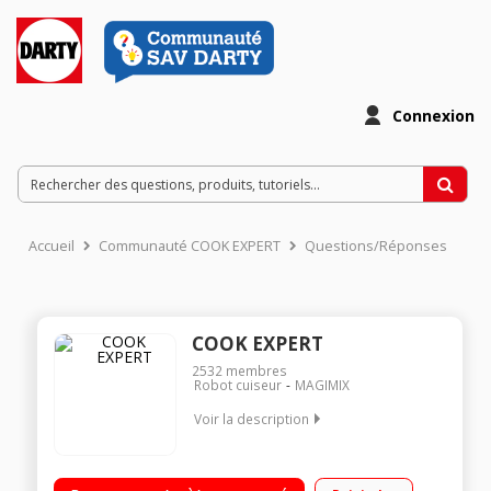
Connexion
Accueil
Communauté COOK EXPERT
Questions/Réponses
COOK EXPERT
2532
membres
Robot cuiseur
MAGIMIX
Voir la description
Robot cuiseur multifonction - Cuve métal 3.5 litres Moteur
professionnel 900 Watts - 12 programmes automatiques