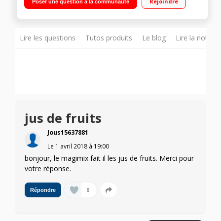
Rejoindre
Poser une question à la communauté
Panier vapeur 2,5L - Grande cuve (3,6L)/Midi cuve(2,6L)/Mini
cuve(1,2L) Fonction rinçage automatique - Balance
indépendante
Lire les questions
Tutos produits
Le blog
Lire la notice
jus de fruits
Jous15637881
Le
1 avril 2018
à
19:00
bonjour, le magimix fait il les jus de fruits. Merci pour
votre réponse.
0
Répondre