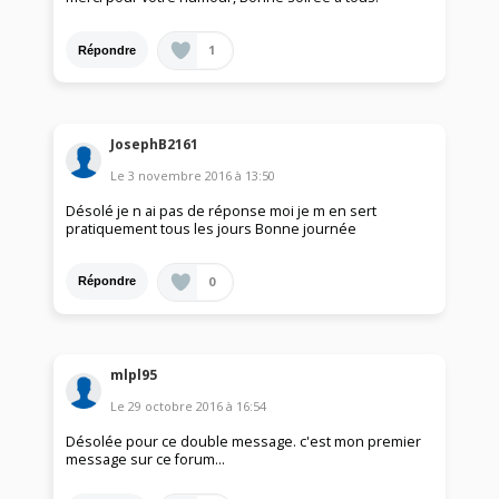
1
Répondre
JosephB2161
Le
3 novembre 2016
à
13:50
Désolé je n ai pas de réponse moi je m en sert
pratiquement tous les jours Bonne journée
0
Répondre
mlpl95
Le
29 octobre 2016
à
16:54
Désolée pour ce double message. c'est mon premier
message sur ce forum...