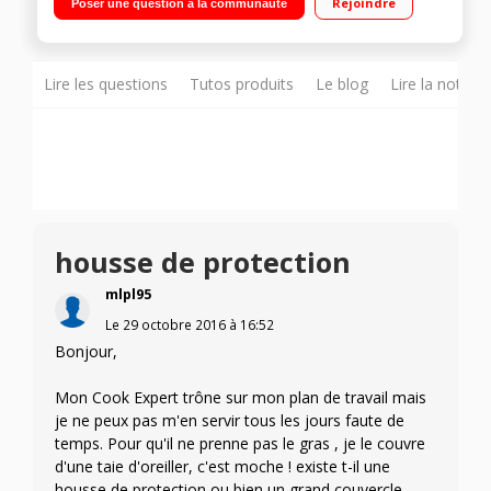
Rejoindre
Poser une question à la communauté
Panier vapeur 2,5L - Grande cuve (3,6L)/Midi cuve(2,6L)/Mini
cuve(1,2L) Fonction rinçage automatique - Balance
indépendante
Lire les questions
Tutos produits
Le blog
Lire la notice
housse de protection
mlpl95
Le
29 octobre 2016
à
16:52
Bonjour,
Mon Cook Expert trône sur mon plan de travail mais
je ne peux pas m'en servir tous les jours faute de
temps. Pour qu'il ne prenne pas le gras , je le couvre
d'une taie d'oreiller, c'est moche ! existe t-il une
housse de protection ou bien un grand couvercle