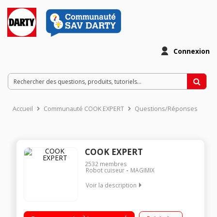
Connexion
Accueil
Communauté COOK EXPERT
Questions/Réponses
COOK EXPERT
2532
membres
Robot cuiseur
MAGIMIX
Voir la description
Robot cuiseur multifonction - Cuve métal 3.5 litres Moteur
professionnel 900 Watts - 12 programmes automatiques