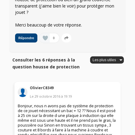
transparent (j'aime bien le voir) pour protéger mon
jouet ?
Merci beaucoup de votre réponse.
0
Répondre
Consulter les 6 réponses à la
question housse de protection
OlivierC8349
Le
29 octobre 2016
à
19:19
Bonjour, nous n avons pas de système de protection
de ce jouet nécessitant un bac + 12 ?? Nous il est posé
à 25 cm sur la droite d une plaque à induction qui elle
même est sous une haute et il ne prend pas le gras, la
poussière oui Sinon en trouvant un tissus sympa , 3
couture et 8 bords à faire à la machine à coudre et
rendu génial!! Par exp chez nous cuisinne Bordeaux