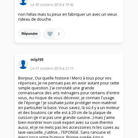
Le
30 octobre 2016
à
19:42
non hélas mais tu peux en fabriquer un avec un vieux
rideau de douche .
2
Répondre
mlpl95
Le
31 octobre 2016
à
21:11
Bonjour, Oui quelle histoire ! Merci à tous pour vos
réponses, Je ne pensais pas en avoir autant pour cette
simple question. J'ai constaté une grande
connaissance des arts ménagers pour certains d'entre
vous, Au risque de vous décevoir, je connais l'usage
de l'éponge ! Je souhaite juste protéger mon matériel
en particulier la base. Vous savez, là où il y a un moteur
et des boutons car elle est à 20 cm de la plaque de
cuisson (je n'ai pas une grande cuisine...) mais j'aime
bien montrer mon cook expert avec sa cuve thermo
aussi, et je ne mets pas les accessoires ni les cuves au
lave-vaisselle, j'utilise... l'EPONGE. Sans rancune et
merci pour votre humour, Bonne soirée à tous.