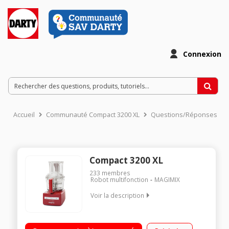
Connexion
Accueil
Communauté Compact 3200 XL
Questions/Réponses
Compact 3200 XL
233
membres
Robot multifonction
MAGIMIX
Voir la description
3 cuves : mini, midi et maxi Adaptation automatique de la
vitesse + pulse Moteur asynchrone 650 Watts Accessoire