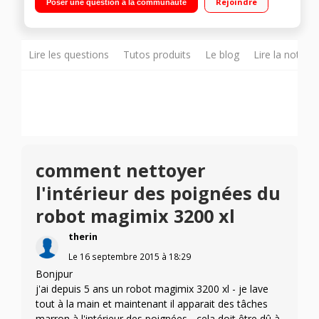
Rejoindre
Poser une question à la communauté
BlenderMix
Lire les questions
Tutos produits
Le blog
Lire la notice
comment nettoyer
l'intérieur des poignées du
robot magimix 3200 xl
therin
Le
16 septembre 2015
à
18:29
Bonjpur
j'ai depuis 5 ans un robot magimix 3200 xl - je lave
tout à la main et maintenant il apparait des tâches
marron à l'intérieur des poignées - cela doit être dû à